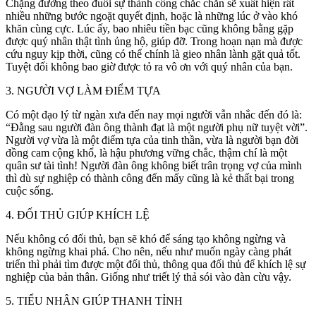
Chặng đường theo đuổi sự thành công chắc chắn sẽ xuất hiện rất
nhiều những bước ngoặt quyết định, hoặc là những lúc ở vào khó
khăn cùng cực. Lúc ấy, bao nhiêu tiền bạc cũng không bằng gặp
được quý nhân thật tình ủng hộ, giúp đỡ. Trong hoạn nạn mà được
cứu nguy kịp thời, cũng có thể chính là gieo nhân lành gặt quả tốt.
Tuyệt đối không bao giờ được tỏ ra vô ơn với quý nhân của bạn.
3. NGƯỜI VỢ LÀM ĐIỂM TỰA
Có một đạo lý từ ngàn xưa đến nay mọi người vẫn nhắc đến đó là:
“Đằng sau người đàn ông thành đạt là một người phụ nữ tuyệt vời”.
Người vợ vừa là một điểm tựa của tinh thần, vừa là người bạn đời
đồng cam cộng khổ, là hậu phương vững chắc, thậm chí là một
quân sư tài tình! Người đàn ông không biết trân trọng vợ của mình
thì dù sự nghiệp có thành công đến mấy cũng là kẻ thất bại trong
cuộc sống.
4. ĐỐI THỦ GIÚP KHÍCH LỆ
Nếu không có đối thủ, bạn sẽ khó để sáng tạo không ngừng và
không ngừng khai phá. Cho nên, nếu như muốn ngày càng phát
triển thì phải tìm được một đối thủ, thông qua đối thủ để khích lệ sự
nghiệp của bản thân. Giống như triết lý thả sói vào đàn cừu vậy.
5. TIỂU NHÂN GIÚP THANH TỈNH