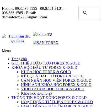
Hotline:
09.32.39.5555
- 09.62.21.21.21 -
096.666.1585 - Email:
daotaoforex5555@gmail.com
Menu
Trang chủ
GIỚI THIỆU ĐÀO TẠO FOREX & GOLD
KHÓA HỌC ĐẦU TƯ FOREX & GOLD
KHÓA HOC FOREX & GOLD
KẾT QUẢ ĐẦU TƯ FOREX & GOLD
CẢM NHẬN HỌC VIÊN FOREX & GOLD
HÌNH ẢNH KHÓA HỌC FOREX & GOLD
VIDEO KHÓA HỌC FOREX & GOLD
Khóa học gold forex
THÔNG TIN HOẠT ĐỘNG FOREX & GOLD
HOẠT ĐỘNG TỪ THIỆN FOREX & GOLD
HOẠT ĐỘNG - SỰ KIỆN FOREX & GOLD