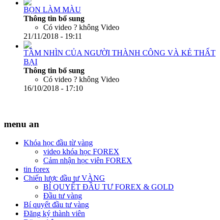
BỌN LÀM MÀU
Thông tin bổ sung
Có video ?
không Video
21/11/2018 - 19:11
TẦM NHÌN CỦA NGƯỜI THÀNH CÔNG VÀ KẺ THẤT
BẠI
Thông tin bổ sung
Có video ?
không Video
16/10/2018 - 17:10
menu an
Khóa học đầu từ vàng
video khóa học FOREX
Cảm nhận học viên FOREX
tin forex
Chiến lược đầu tư VÀNG
BÍ QUYẾT ĐẦU TƯ FOREX & GOLD
Đầu tư vàng
Bí quyết đầu tư vàng
Đăng ký thành viên