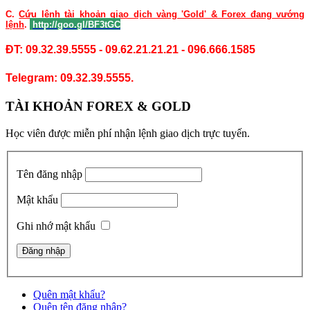
C.
Cứu lệnh tài khoản giao dịch vàng 'Gold' & Forex đang vướng
lệnh
.
http://goo.gl/BF3tGC
ĐT: 09.32.39.5555 - 09.62.21.21.21 - 096.666.1585
Telegram: 09.32.39.5555.
TÀI KHOẢN FOREX & GOLD
Học viên được miễn phí nhận lệnh giao dịch trực tuyến.
Tên đăng nhập
Mật khẩu
Ghi nhớ mật khẩu
Quên mật khẩu?
Quên tên đăng nhập?