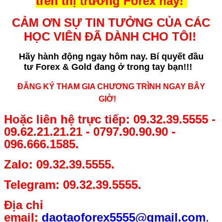
trên thị trường Forex này!
CẢM ƠN SỰ TIN TƯỞNG CỦA CÁC
HỌC VIÊN ĐÃ DÀNH CHO TÔI!
Hãy hành động ngay hôm nay. Bí quyết
đầu
tư Forex & Gold đang ở trong tay bạn!!!
ĐĂNG KÝ THAM GIA CHƯƠNG TRÌNH NGAY BÂY
GIỜ!
Hoặc liên hệ trực tiếp: 09.32.39.5555 -
09.62.21.21.21 - 0797.90.90.90 -
096.666.1585.
Zalo: 09.32.39.5555.
Telegram: 09.32.39.5555.
Địa chỉ
email:
daotaoforex5555@gmail.com
.