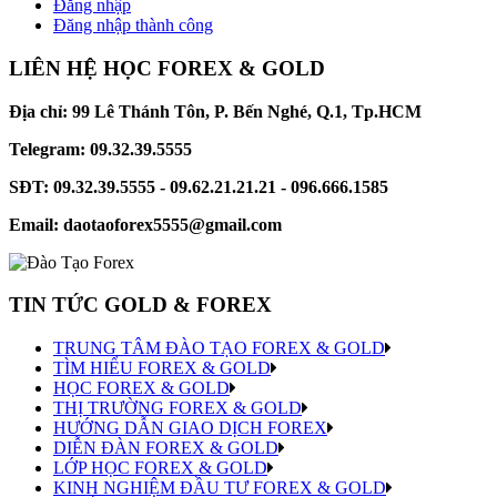
Đăng nhập
Đăng nhập thành công
LIÊN HỆ HỌC FOREX & GOLD
Địa chỉ: 99 Lê Thánh Tôn, P. Bến Nghé, Q.1, Tp.HCM
Telegram: 09.32.39.5555
SĐT: 09.32.39.5555 - 09.62.21.21.21 - 096.666.1585
Email: daotaoforex5555@gmail.com
TIN TỨC GOLD & FOREX
TRUNG TÂM ĐÀO TẠO FOREX & GOLD
TÌM HIỂU FOREX & GOLD
HỌC FOREX & GOLD
THỊ TRƯỜNG FOREX & GOLD
HƯỚNG DẪN GIAO DỊCH FOREX
DIỄN ĐÀN FOREX & GOLD
LỚP HỌC FOREX & GOLD
KINH NGHIỆM ĐẦU TƯ FOREX & GOLD