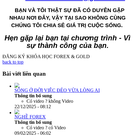
BẠN VÀ TÔI THẬT SỰ ĐÃ CÓ DUYÊN GẶP
NHAU NƠI ĐÂY, VẬY TẠI SAO KHÔNG CÙNG
CHÚNG TÔI CHIA SẺ GIÁ TRỊ CUỘC SỐNG.
Hẹn gặp lại bạn tại chương trình - Vì
sự thành công của bạn.
ĐĂNG KÝ KHÓA HỌC FOREX & GOLD
back to top
Bài viết liên quan
SỐNG Ở ĐỜI VIỆC ĐÉO VỪA LÒNG AI
Thông tin bổ sung
Có video ?
không Video
22/12/2025 - 08:12
NGHỀ FOREX
Thông tin bổ sung
Có video ?
có Video
09/02/2025 - 06:02