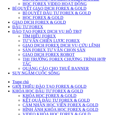
HỌC FOREX VIDEO HOẠT ĐỘNG
BÍ QUYẾT GIAO DỊCH FOREX & GOLD
BÍ QUYẾT ĐẦU TƯ FOREX & GOLD
HỌC FOREX & GOLD
GIAO DỊCH FOREX & GOLD
ĐẦU TƯ FOREX
ĐÀO TẠO FOREX DỊCH VỤ HỖ TRỢ
TÌM HIỂU FOREX
TƯ VẤN CHIẾN LƯỢC FOREX
GIAO DỊCH FOREX DỊCH VỤ CỨU LỆNH
SÀN FOREX TƯ VẤN CHỌN SÀN
GIAO DICH FOREX ROBOT
THI TRƯỜNG FOREX CHƯƠNG TRÌNH HỢP
TÁC
QUẢNG CÁO CHO THUÊ BANNER
SUY NGẪM CUỘC SỐNG
Trang chủ
GIỚI THIỆU ĐÀO TẠO FOREX & GOLD
KHÓA HỌC ĐẦU TƯ FOREX & GOLD
KHÓA HOC FOREX & GOLD
KẾT QUẢ ĐẦU TƯ FOREX & GOLD
CẢM NHẬN HỌC VIÊN FOREX & GOLD
HÌNH ẢNH KHÓA HỌC FOREX & GOLD
VIDEO KHÓA HỌC FOREX & GOLD