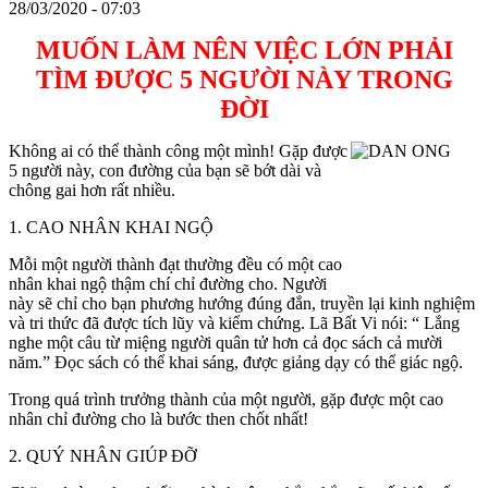
28/03/2020 - 07:03
MUỐN LÀM NÊN VIỆC LỚN PHẢI
TÌM ĐƯỢC 5 NGƯỜI NÀY TRONG
ĐỜI
Không ai có thể thành công một mình! Gặp được
5 người này, con đường của bạn sẽ bớt dài và
chông gai hơn rất nhiều.
1. CAO NHÂN KHAI NGỘ
Mỗi một người thành đạt thường đều có một cao
nhân khai ngộ thậm chí chỉ đường cho. Người
này sẽ chỉ cho bạn phương hướng đúng đắn, truyền lại kinh nghiệm
và tri thức đã được tích lũy và kiểm chứng. Lã Bất Vi nói: “ Lắng
nghe một câu từ miệng người quân tử hơn cả đọc sách cả mười
năm.” Đọc sách có thể khai sáng, được giảng dạy có thể giác ngộ.
Trong quá trình trưởng thành của một người, gặp được một cao
nhân chỉ đường cho là bước then chốt nhất!
2. QUÝ NHÂN GIÚP ĐỠ