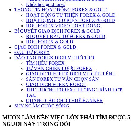
Khóa học gold forex
THÔNG TIN HOẠT ĐỘNG FOREX & GOLD
HOẠT ĐỘNG TỪ THIỆN FOREX & GOLD
HOẠT ĐỘNG - SỰ KIỆN FOREX & GOLD
HỌC FOREX VIDEO HOẠT ĐỘNG
BÍ QUYẾT GIAO DỊCH FOREX & GOLD
BÍ QUYẾT ĐẦU TƯ FOREX & GOLD
HỌC FOREX & GOLD
GIAO DỊCH FOREX & GOLD
ĐẦU TƯ FOREX
ĐÀO TẠO FOREX DỊCH VỤ HỖ TRỢ
TÌM HIỂU FOREX
TƯ VẤN CHIẾN LƯỢC FOREX
GIAO DỊCH FOREX DỊCH VỤ CỨU LỆNH
SÀN FOREX TƯ VẤN CHỌN SÀN
GIAO DICH FOREX ROBOT
THI TRƯỜNG FOREX CHƯƠNG TRÌNH HỢP
TÁC
QUẢNG CÁO CHO THUÊ BANNER
SUY NGẪM CUỘC SỐNG
MUỐN LÀM NÊN VIỆC LỚN PHẢI TÌM ĐƯỢC 5
NGƯỜI NÀY TRONG ĐỜI