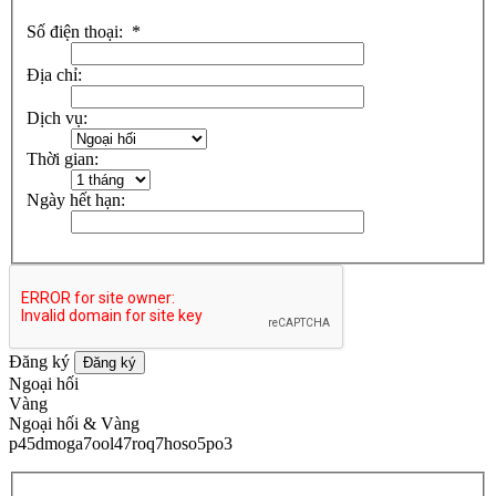
Số điện thoại:
*
Địa chỉ:
Dịch vụ:
Thời gian:
Ngày hết hạn:
Đăng ký
Đăng ký
Ngoại hối
Vàng
Ngoại hối & Vàng
p45dmoga7ool47roq7hoso5po3