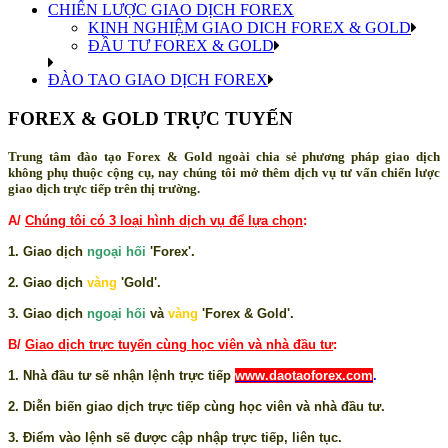
CHIẾN LƯỢC GIAO DỊCH FOREX
KINH NGHIỆM GIAO DICH FOREX & GOLD
ĐẦU TƯ FOREX & GOLD
ĐÀO TAO GIAO DỊCH FOREX
FOREX & GOLD TRỰC TUYẾN
Trung tâm đào tạo Forex & Gold ngoài chia sẻ phương pháp giao dịch
không phụ thuộc cộng cụ, nay chúng tôi mở thêm dịch vụ tư vấn chiến lược
giao dịch trực tiếp trên thị trường.
A/
Chúng tôi có 3 loại hình dịch vụ để lựa chọn
:
1. Giao dịch
ngoại hối
'Forex'.
2. Giao dịch
vàng
'Gold'.
3. Giao dịch
ngoại hối
và
vàng
'Forex & Gold'.
B/
Giao dịch trực tuyến cùng học viên và nhà đầu tư
:
1. Nhà đầu tư sẽ nhận lệnh trực tiếp
www.daotaoforex.com
.
2. Diễn biến giao dịch trực tiếp cùng học viên và nhà đầu tư.
3. Điểm vào lệnh sẽ được cập nhập trực tiếp, liên tục.