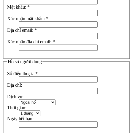
Mật khẩu:
*
Xác nhận mật khẩu:
*
Địa chỉ email:
*
Xác nhận địa chỉ email:
*
Hồ sơ người dùng
Số điện thoại:
*
Địa chỉ:
Dịch vụ:
Thời gian:
Ngày hết hạn: