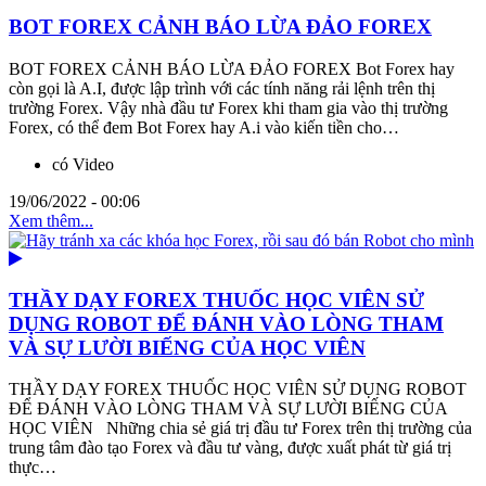
BOT FOREX CẢNH BÁO LỪA ĐẢO FOREX
BOT FOREX CẢNH BÁO LỪA ĐẢO FOREX Bot Forex hay
còn gọi là A.I, được lập trình với các tính năng rải lệnh trên thị
trường Forex. Vậy nhà đầu tư Forex khi tham gia vào thị trường
Forex, có thể đem Bot Forex hay A.i vào kiến tiền cho…
có Video
19/06/2022 - 00:06
Xem thêm...
THẦY DẠY FOREX THUỐC HỌC VIÊN SỬ
DỤNG ROBOT ĐỂ ĐÁNH VÀO LÒNG THAM
VÀ SỰ LƯỜI BIẾNG CỦA HỌC VIÊN
THẦY DẠY FOREX THUỐC HỌC VIÊN SỬ DỤNG ROBOT
ĐỂ ĐÁNH VÀO LÒNG THAM VÀ SỰ LƯỜI BIẾNG CỦA
HỌC VIÊN Những chia sẻ giá trị đầu tư Forex trên thị trường của
trung tâm đào tạo Forex và đầu tư vàng, được xuất phát từ giá trị
thực…