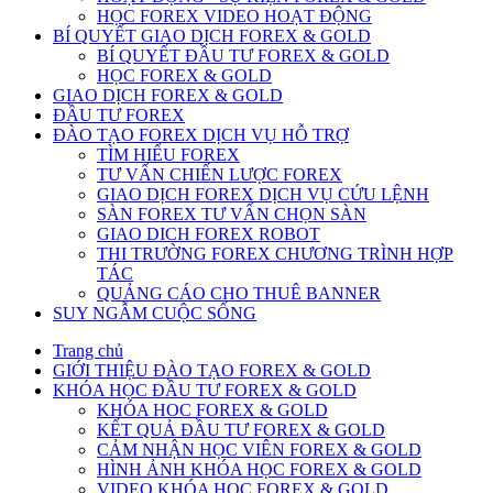
HỌC FOREX VIDEO HOẠT ĐỘNG
BÍ QUYẾT GIAO DỊCH FOREX & GOLD
BÍ QUYẾT ĐẦU TƯ FOREX & GOLD
HỌC FOREX & GOLD
GIAO DỊCH FOREX & GOLD
ĐẦU TƯ FOREX
ĐÀO TẠO FOREX DỊCH VỤ HỖ TRỢ
TÌM HIỂU FOREX
TƯ VẤN CHIẾN LƯỢC FOREX
GIAO DỊCH FOREX DỊCH VỤ CỨU LỆNH
SÀN FOREX TƯ VẤN CHỌN SÀN
GIAO DICH FOREX ROBOT
THI TRƯỜNG FOREX CHƯƠNG TRÌNH HỢP
TÁC
QUẢNG CÁO CHO THUÊ BANNER
SUY NGẪM CUỘC SỐNG
Trang chủ
GIỚI THIỆU ĐÀO TẠO FOREX & GOLD
KHÓA HỌC ĐẦU TƯ FOREX & GOLD
KHÓA HOC FOREX & GOLD
KẾT QUẢ ĐẦU TƯ FOREX & GOLD
CẢM NHẬN HỌC VIÊN FOREX & GOLD
HÌNH ẢNH KHÓA HỌC FOREX & GOLD
VIDEO KHÓA HỌC FOREX & GOLD