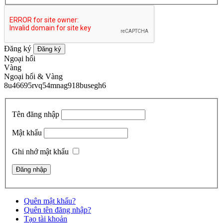
Đăng ký
Đăng ký
Ngoại hối
Vàng
Ngoại hối & Vàng
8u46695rvq54mnag918busegh6
Tên đăng nhập
Mật khẩu
Ghi nhớ mật khẩu
Quên mật khẩu?
Quên tên đăng nhập?
Tạo tài khoản