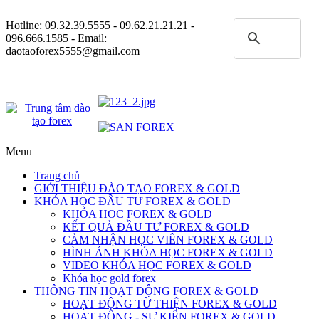
Hotline:
09.32.39.5555
- 09.62.21.21.21 -
096.666.1585 - Email:
daotaoforex5555@gmail.com
Menu
Trang chủ
GIỚI THIỆU ĐÀO TẠO FOREX & GOLD
KHÓA HỌC ĐẦU TƯ FOREX & GOLD
KHÓA HOC FOREX & GOLD
KẾT QUẢ ĐẦU TƯ FOREX & GOLD
CẢM NHẬN HỌC VIÊN FOREX & GOLD
HÌNH ẢNH KHÓA HỌC FOREX & GOLD
VIDEO KHÓA HỌC FOREX & GOLD
Khóa học gold forex
THÔNG TIN HOẠT ĐỘNG FOREX & GOLD
HOẠT ĐỘNG TỪ THIỆN FOREX & GOLD
HOẠT ĐỘNG - SỰ KIỆN FOREX & GOLD