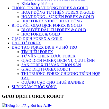
Khóa học gold forex
THÔNG TIN HOẠT ĐỘNG FOREX & GOLD
HOẠT ĐỘNG TỪ THIỆN FOREX & GOLD
HOẠT ĐỘNG - SỰ KIỆN FOREX & GOLD
HỌC FOREX VIDEO HOẠT ĐỘNG
BÍ QUYẾT GIAO DỊCH FOREX & GOLD
BÍ QUYẾT ĐẦU TƯ FOREX & GOLD
HỌC FOREX & GOLD
GIAO DỊCH FOREX & GOLD
ĐẦU TƯ FOREX
ĐÀO TẠO FOREX DỊCH VỤ HỖ TRỢ
TÌM HIỂU FOREX
TƯ VẤN CHIẾN LƯỢC FOREX
GIAO DỊCH FOREX DỊCH VỤ CỨU LỆNH
SÀN FOREX TƯ VẤN CHỌN SÀN
GIAO DICH FOREX ROBOT
THI TRƯỜNG FOREX CHƯƠNG TRÌNH HỢP
TÁC
QUẢNG CÁO CHO THUÊ BANNER
SUY NGẪM CUỘC SỐNG
GIAO DỊCH FOREX ROBOT