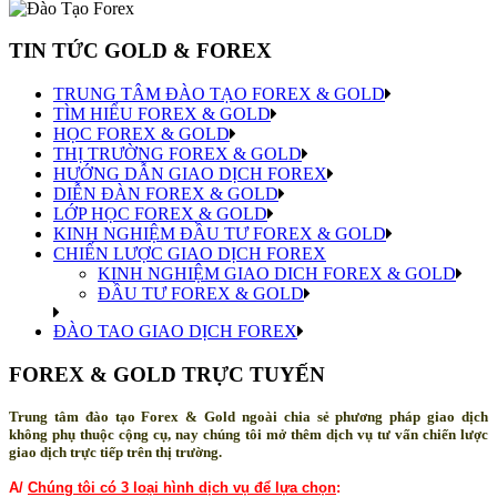
TIN TỨC GOLD & FOREX
TRUNG TÂM ĐÀO TẠO FOREX & GOLD
TÌM HIỂU FOREX & GOLD
HỌC FOREX & GOLD
THỊ TRƯỜNG FOREX & GOLD
HƯỚNG DẪN GIAO DỊCH FOREX
DIỄN ĐÀN FOREX & GOLD
LỚP HỌC FOREX & GOLD
KINH NGHIỆM ĐẦU TƯ FOREX & GOLD
CHIẾN LƯỢC GIAO DỊCH FOREX
KINH NGHIỆM GIAO DICH FOREX & GOLD
ĐẦU TƯ FOREX & GOLD
ĐÀO TAO GIAO DỊCH FOREX
FOREX & GOLD TRỰC TUYẾN
Trung tâm đào tạo Forex & Gold ngoài chia sẻ phương pháp giao dịch
không phụ thuộc cộng cụ, nay chúng tôi mở thêm dịch vụ tư vấn chiến lược
giao dịch trực tiếp trên thị trường.
A/
Chúng tôi có 3 loại hình dịch vụ để lựa chọn
: