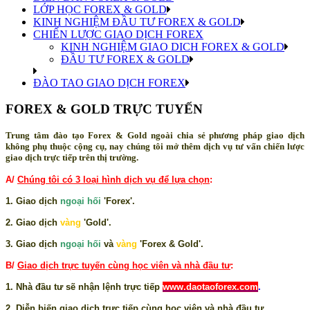
LỚP HỌC FOREX & GOLD
KINH NGHIỆM ĐẦU TƯ FOREX & GOLD
CHIẾN LƯỢC GIAO DỊCH FOREX
KINH NGHIỆM GIAO DICH FOREX & GOLD
ĐẦU TƯ FOREX & GOLD
ĐÀO TAO GIAO DỊCH FOREX
FOREX & GOLD TRỰC TUYẾN
Trung tâm đào tạo Forex & Gold ngoài chia sẻ phương pháp giao dịch
không phụ thuộc cộng cụ, nay chúng tôi mở thêm dịch vụ tư vấn chiến lược
giao dịch trực tiếp trên thị trường.
A/
Chúng tôi có 3 loại hình dịch vụ để lựa chọn
:
1. Giao dịch
ngoại hối
'Forex'.
2. Giao dịch
vàng
'Gold'.
3. Giao dịch
ngoại hối
và
vàng
'Forex & Gold'.
B/
Giao dịch trực tuyến cùng học viên và nhà đầu tư
:
1. Nhà đầu tư sẽ nhận lệnh trực tiếp
www.daotaoforex.com
.
2. Diễn biến giao dịch trực tiếp cùng học viên và nhà đầu tư.