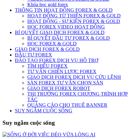
Khóa học gold forex
THÔNG TIN HOẠT ĐỘNG FOREX & GOLD
HOẠT ĐỘNG TỪ THIỆN FOREX & GOLD
HOẠT ĐỘNG - SỰ KIỆN FOREX & GOLD
HỌC FOREX VIDEO HOẠT ĐỘNG
BÍ QUYẾT GIAO DỊCH FOREX & GOLD
BÍ QUYẾT ĐẦU TƯ FOREX & GOLD
HỌC FOREX & GOLD
GIAO DỊCH FOREX & GOLD
ĐẦU TƯ FOREX
ĐÀO TẠO FOREX DỊCH VỤ HỖ TRỢ
TÌM HIỂU FOREX
TƯ VẤN CHIẾN LƯỢC FOREX
GIAO DỊCH FOREX DỊCH VỤ CỨU LỆNH
SÀN FOREX TƯ VẤN CHỌN SÀN
GIAO DICH FOREX ROBOT
THI TRƯỜNG FOREX CHƯƠNG TRÌNH HỢP
TÁC
QUẢNG CÁO CHO THUÊ BANNER
SUY NGẪM CUỘC SỐNG
Suy ngẫm cuộc sống