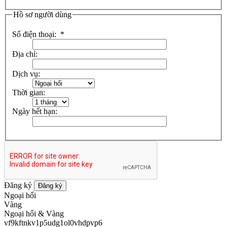
Hồ sơ người dùng
Số điện thoại:
*
Địa chỉ:
Dịch vụ:
Thời gian:
Ngày hết hạn:
Đăng ký
Đăng ký
Ngoại hối
Vàng
Ngoại hối & Vàng
vf9kftnkv1p5udg1ol0vhdpvp6