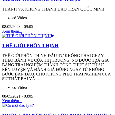
THÀNH VÀ KHÔNG THÀNH ĐẠO TRẦN QUỐC MINH
có Video
08/05/2023 - 09:05
Xem thêm...
THẾ GIỚI PHỒN THỊNH
THẾ GIỚI PHỒN THỊNH ĐẦU TƯ KHÔNG PHẢI CHẠY
THEO BÁNH VẼ CỦA THỊ TRƯỜNG, NÓ ĐƯỢC TRẢ GIÁ
BẰNG TRẢI NGHIỆM THÀNH CÔNG THỰC SỰ TỪ SỰ
RÈN LUYỆN VÀ ĐÁNH GIÁ ĐÚNG NGAY TỪ NHỮNG
BƯỚC BAN ĐẦU, CHỨ KHÔNG PHẢI TRẢI NGHIỆM CỦA
SỰ THẤT BẠI VÀ…
có Video
08/05/2021 - 03:05
Xem thêm...