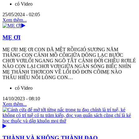
có Video
25/05/2024 - 02:05
Xem thêm...
MẸ ƠI
MẸ ƠI! MẸ ƠI CON ĐÃ MỆT RỒI!GIÓ SƯƠNG NĂM
THÁNG CON CẢNH MỒ CÔIGIỮA DÒNG LẠC BƯỚC
CHƠI VƠILỐI NGANG NGÕ TẮT CẢNH ĐỜI CHIỀU RƠILẺ
NÀO CON LẠI CHƠI VƠI!GIỮA NGÀN SÓNG BIẾC NHÌN
MẸ THẢNH THƠICON VỀ LỐI ĐÓ ĐƠN CÔIMẸ NÀO
THẤU HIỂU NỖI LÒNG CON…
có Video
14/10/2023 - 08:10
Xem thêm...
THÀNH VÀ KHÔNG THÀNH ĐẠO