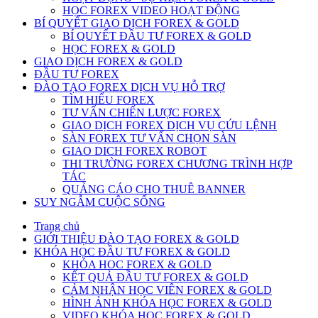
HỌC FOREX VIDEO HOẠT ĐỘNG
BÍ QUYẾT GIAO DỊCH FOREX & GOLD
BÍ QUYẾT ĐẦU TƯ FOREX & GOLD
HỌC FOREX & GOLD
GIAO DỊCH FOREX & GOLD
ĐẦU TƯ FOREX
ĐÀO TẠO FOREX DỊCH VỤ HỖ TRỢ
TÌM HIỂU FOREX
TƯ VẤN CHIẾN LƯỢC FOREX
GIAO DỊCH FOREX DỊCH VỤ CỨU LỆNH
SÀN FOREX TƯ VẤN CHỌN SÀN
GIAO DICH FOREX ROBOT
THI TRƯỜNG FOREX CHƯƠNG TRÌNH HỢP
TÁC
QUẢNG CÁO CHO THUÊ BANNER
SUY NGẪM CUỘC SỐNG
Trang chủ
GIỚI THIỆU ĐÀO TẠO FOREX & GOLD
KHÓA HỌC ĐẦU TƯ FOREX & GOLD
KHÓA HOC FOREX & GOLD
KẾT QUẢ ĐẦU TƯ FOREX & GOLD
CẢM NHẬN HỌC VIÊN FOREX & GOLD
HÌNH ẢNH KHÓA HỌC FOREX & GOLD
VIDEO KHÓA HỌC FOREX & GOLD