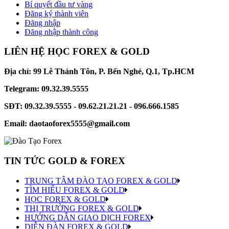
Bí quyết đầu tư vàng
Đăng ký thành viên
Đăng nhập
Đăng nhập thành công
LIÊN HỆ HỌC FOREX & GOLD
Địa chỉ: 99 Lê Thánh Tôn, P. Bến Nghé, Q.1, Tp.HCM
Telegram: 09.32.39.5555
SĐT: 09.32.39.5555 - 09.62.21.21.21 - 096.666.1585
Email: daotaoforex5555@gmail.com
TIN TỨC GOLD & FOREX
TRUNG TÂM ĐÀO TẠO FOREX & GOLD
TÌM HIỂU FOREX & GOLD
HỌC FOREX & GOLD
THỊ TRƯỜNG FOREX & GOLD
HƯỚNG DẪN GIAO DỊCH FOREX
DIỄN ĐÀN FOREX & GOLD