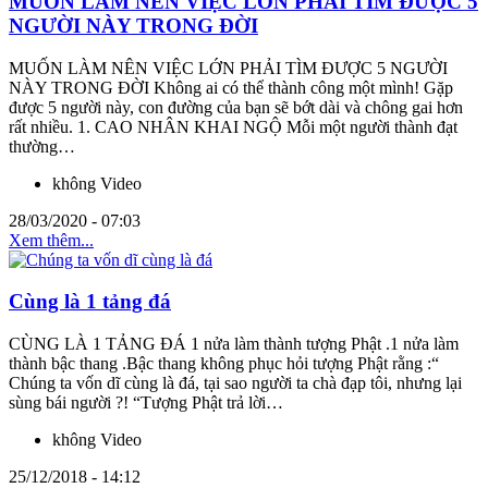
MUỐN LÀM NÊN VIỆC LỚN PHẢI TÌM ĐƯỢC 5
NGƯỜI NÀY TRONG ĐỜI
MUỐN LÀM NÊN VIỆC LỚN PHẢI TÌM ĐƯỢC 5 NGƯỜI
NÀY TRONG ĐỜI Không ai có thể thành công một mình! Gặp
được 5 người này, con đường của bạn sẽ bớt dài và chông gai hơn
rất nhiều. 1. CAO NHÂN KHAI NGỘ Mỗi một người thành đạt
thường…
không Video
28/03/2020 - 07:03
Xem thêm...
Cùng là 1 tảng đá
CÙNG LÀ 1 TẢNG ĐÁ 1 nửa làm thành tượng Phật .1 nửa làm
thành bậc thang .Bậc thang không phục hỏi tượng Phật rằng :“
Chúng ta vốn dĩ cùng là đá, tại sao người ta chà đạp tôi, nhưng lại
sùng bái người ?! “Tượng Phật trả lời…
không Video
25/12/2018 - 14:12