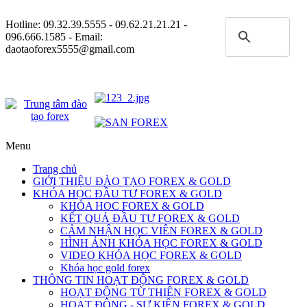
Hotline:
09.32.39.5555
- 09.62.21.21.21 -
096.666.1585 - Email:
daotaoforex5555@gmail.com
Menu
Trang chủ
GIỚI THIỆU ĐÀO TẠO FOREX & GOLD
KHÓA HỌC ĐẦU TƯ FOREX & GOLD
KHÓA HOC FOREX & GOLD
KẾT QUẢ ĐẦU TƯ FOREX & GOLD
CẢM NHẬN HỌC VIÊN FOREX & GOLD
HÌNH ẢNH KHÓA HỌC FOREX & GOLD
VIDEO KHÓA HỌC FOREX & GOLD
Khóa học gold forex
THÔNG TIN HOẠT ĐỘNG FOREX & GOLD
HOẠT ĐỘNG TỪ THIỆN FOREX & GOLD
HOẠT ĐỘNG - SỰ KIỆN FOREX & GOLD