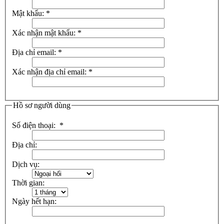
Mật khẩu:
*
Xác nhận mật khẩu:
*
Địa chỉ email:
*
Xác nhận địa chỉ email:
*
Hồ sơ người dùng
Số điện thoại:
*
Địa chỉ:
Dịch vụ:
Thời gian:
Ngày hết hạn: