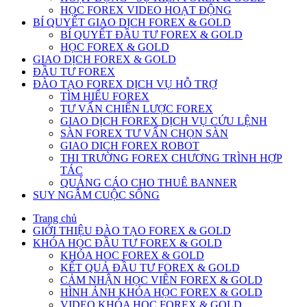
HỌC FOREX VIDEO HOẠT ĐỘNG
BÍ QUYẾT GIAO DỊCH FOREX & GOLD
BÍ QUYẾT ĐẦU TƯ FOREX & GOLD
HỌC FOREX & GOLD
GIAO DỊCH FOREX & GOLD
ĐẦU TƯ FOREX
ĐÀO TẠO FOREX DỊCH VỤ HỖ TRỢ
TÌM HIỂU FOREX
TƯ VẤN CHIẾN LƯỢC FOREX
GIAO DỊCH FOREX DỊCH VỤ CỨU LỆNH
SÀN FOREX TƯ VẤN CHỌN SÀN
GIAO DICH FOREX ROBOT
THI TRƯỜNG FOREX CHƯƠNG TRÌNH HỢP
TÁC
QUẢNG CÁO CHO THUÊ BANNER
SUY NGẪM CUỘC SỐNG
Trang chủ
GIỚI THIỆU ĐÀO TẠO FOREX & GOLD
KHÓA HỌC ĐẦU TƯ FOREX & GOLD
KHÓA HOC FOREX & GOLD
KẾT QUẢ ĐẦU TƯ FOREX & GOLD
CẢM NHẬN HỌC VIÊN FOREX & GOLD
HÌNH ẢNH KHÓA HỌC FOREX & GOLD
VIDEO KHÓA HỌC FOREX & GOLD