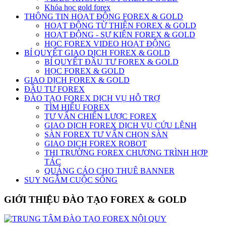
Khóa học gold forex
THÔNG TIN HOẠT ĐỘNG FOREX & GOLD
HOẠT ĐỘNG TỪ THIỆN FOREX & GOLD
HOẠT ĐỘNG - SỰ KIỆN FOREX & GOLD
HỌC FOREX VIDEO HOẠT ĐỘNG
BÍ QUYẾT GIAO DỊCH FOREX & GOLD
BÍ QUYẾT ĐẦU TƯ FOREX & GOLD
HỌC FOREX & GOLD
GIAO DỊCH FOREX & GOLD
ĐẦU TƯ FOREX
ĐÀO TẠO FOREX DỊCH VỤ HỖ TRỢ
TÌM HIỂU FOREX
TƯ VẤN CHIẾN LƯỢC FOREX
GIAO DỊCH FOREX DỊCH VỤ CỨU LỆNH
SÀN FOREX TƯ VẤN CHỌN SÀN
GIAO DICH FOREX ROBOT
THI TRƯỜNG FOREX CHƯƠNG TRÌNH HỢP
TÁC
QUẢNG CÁO CHO THUÊ BANNER
SUY NGẪM CUỘC SỐNG
GIỚI THIỆU ĐÀO TẠO FOREX & GOLD