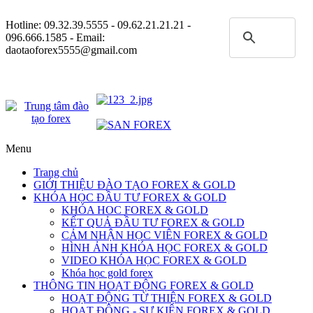
Hotline:
09.32.39.5555
- 09.62.21.21.21 -
096.666.1585 - Email:
daotaoforex5555@gmail.com
Menu
Trang chủ
GIỚI THIỆU ĐÀO TẠO FOREX & GOLD
KHÓA HỌC ĐẦU TƯ FOREX & GOLD
KHÓA HOC FOREX & GOLD
KẾT QUẢ ĐẦU TƯ FOREX & GOLD
CẢM NHẬN HỌC VIÊN FOREX & GOLD
HÌNH ẢNH KHÓA HỌC FOREX & GOLD
VIDEO KHÓA HỌC FOREX & GOLD
Khóa học gold forex
THÔNG TIN HOẠT ĐỘNG FOREX & GOLD
HOẠT ĐỘNG TỪ THIỆN FOREX & GOLD
HOẠT ĐỘNG - SỰ KIỆN FOREX & GOLD