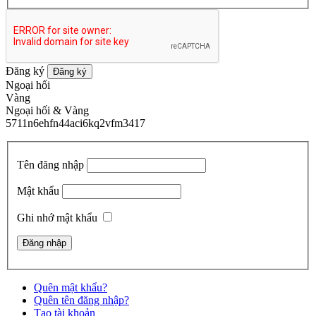
Đăng ký
Đăng ký
Ngoại hối
Vàng
Ngoại hối & Vàng
5711n6ehfn44aci6kq2vfm3417
Tên đăng nhập
Mật khẩu
Ghi nhớ mật khẩu
Quên mật khẩu?
Quên tên đăng nhập?
Tạo tài khoản