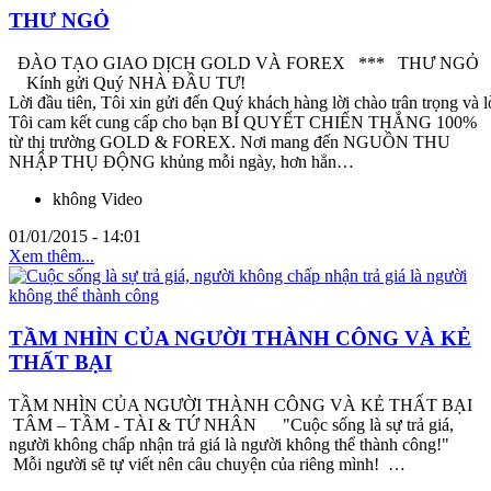
THƯ NGỎ
ĐÀO TẠO GIAO DỊCH GOLD VÀ FOREX *** THƯ NGỎ
Kính gửi Quý NHÀ ĐẦU TƯ!
Lời đầu tiên, Tôi xin gửi đến Quý khách hàng lời chào trân trọng và 
Tôi cam kết cung cấp cho bạn BÍ QUYẾT CHIẾN THẮNG 100%
từ thị trường GOLD & FOREX. Nơi mang đến NGUỒN THU
NHẬP THỤ ĐỘNG khủng mỗi ngày, hơn hẳn…
không Video
01/01/2015 - 14:01
Xem thêm...
TẦM NHÌN CỦA NGƯỜI THÀNH CÔNG VÀ KẺ
THẤT BẠI
TẦM NHÌN CỦA NGƯỜI THÀNH CÔNG VÀ KẺ THẤT BẠI
TÂM – TẦM - TÀI & TỨ NHÂN "Cuộc sống là sự trả giá,
người không chấp nhận trả giá là người không thể thành công!"
Mỗi người sẽ tự viết nên câu chuyện của riêng mình! …