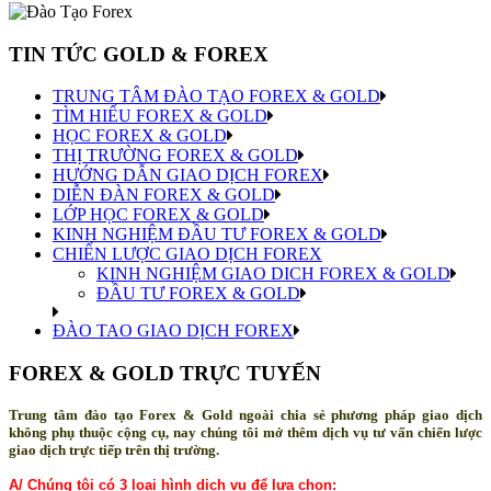
TIN TỨC GOLD & FOREX
TRUNG TÂM ĐÀO TẠO FOREX & GOLD
TÌM HIỂU FOREX & GOLD
HỌC FOREX & GOLD
THỊ TRƯỜNG FOREX & GOLD
HƯỚNG DẪN GIAO DỊCH FOREX
DIỄN ĐÀN FOREX & GOLD
LỚP HỌC FOREX & GOLD
KINH NGHIỆM ĐẦU TƯ FOREX & GOLD
CHIẾN LƯỢC GIAO DỊCH FOREX
KINH NGHIỆM GIAO DICH FOREX & GOLD
ĐẦU TƯ FOREX & GOLD
ĐÀO TAO GIAO DỊCH FOREX
FOREX & GOLD TRỰC TUYẾN
Trung tâm đào tạo Forex & Gold ngoài chia sẻ phương pháp giao dịch
không phụ thuộc cộng cụ, nay chúng tôi mở thêm dịch vụ tư vấn chiến lược
giao dịch trực tiếp trên thị trường.
A/
Chúng tôi có 3 loại hình dịch vụ để lựa chọn
: