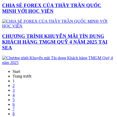
CHIA SẺ FOREX CỦA THẦY TRẦN QUỐC
MINH VỚI HỌC VIÊN
CHƯƠNG TRÌNH KHUYỄN MÃI TÍN DỤNG
KHÁCH HÀNG TMGM QUỸ 4 NĂM 2025 TẠI
SEA
Start
Trang trước
1
2
3
4
5
6
7
8