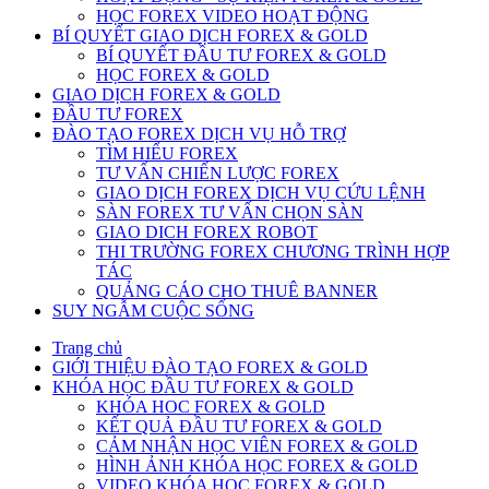
HỌC FOREX VIDEO HOẠT ĐỘNG
BÍ QUYẾT GIAO DỊCH FOREX & GOLD
BÍ QUYẾT ĐẦU TƯ FOREX & GOLD
HỌC FOREX & GOLD
GIAO DỊCH FOREX & GOLD
ĐẦU TƯ FOREX
ĐÀO TẠO FOREX DỊCH VỤ HỖ TRỢ
TÌM HIỂU FOREX
TƯ VẤN CHIẾN LƯỢC FOREX
GIAO DỊCH FOREX DỊCH VỤ CỨU LỆNH
SÀN FOREX TƯ VẤN CHỌN SÀN
GIAO DICH FOREX ROBOT
THI TRƯỜNG FOREX CHƯƠNG TRÌNH HỢP
TÁC
QUẢNG CÁO CHO THUÊ BANNER
SUY NGẪM CUỘC SỐNG
Trang chủ
GIỚI THIỆU ĐÀO TẠO FOREX & GOLD
KHÓA HỌC ĐẦU TƯ FOREX & GOLD
KHÓA HOC FOREX & GOLD
KẾT QUẢ ĐẦU TƯ FOREX & GOLD
CẢM NHẬN HỌC VIÊN FOREX & GOLD
HÌNH ẢNH KHÓA HỌC FOREX & GOLD
VIDEO KHÓA HỌC FOREX & GOLD