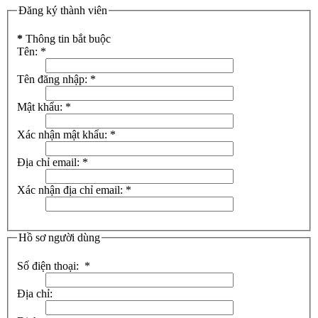
Đăng ký thành viên
*
Thông tin bắt buộc
Tên:
*
Tên đăng nhập:
*
Mật khẩu:
*
Xác nhận mật khẩu:
*
Địa chỉ email:
*
Xác nhận địa chỉ email:
*
Hồ sơ người dùng
Số điện thoại:
*
Địa chỉ: