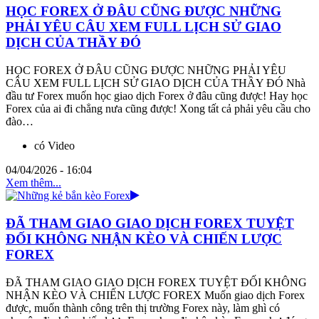
HỌC FOREX Ở ĐÂU CŨNG ĐƯỢC NHỮNG
PHẢI YÊU CÂU XEM FULL LỊCH SỬ GIAO
DỊCH CỦA THẦY ĐÓ
HỌC FOREX Ở ĐÂU CŨNG ĐƯỢC NHỮNG PHẢI YÊU
CÂU XEM FULL LỊCH SỬ GIAO DỊCH CỦA THẦY ĐÓ Nhà
đầu tư Forex muốn học giao dịch Forex ở đâu cũng được! Hay học
Forex của ai đi chẳng nưa cũng được! Xong tất cả phải yêu cầu cho
đào…
có Video
04/04/2026 - 16:04
Xem thêm...
ĐÃ THAM GIAO GIAO DỊCH FOREX TUYỆT
ĐỐI KHÔNG NHẬN KÈO VÀ CHIẾN LƯỢC
FOREX
ĐÃ THAM GIAO GIAO DỊCH FOREX TUYỆT ĐỐI KHÔNG
NHẬN KÈO VÀ CHIẾN LƯỢC FOREX Muốn giao dịch Forex
được, muốn thành công trên thị trường Forex này, làm ghì có