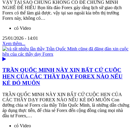
VẬY TẠI SAO CHÚNG KHÔNG CÓ ĐỂ CHỨNG MINH
NGHÊ ĐỂ HIỂU Bọn lừa đảo Forex gáy rằng lịch sử giao dịch
Forex có thể làm giả được. vậy tại sao ngoài kia trên thị trường
Forex này, không có…
có Video
25/01/2026 - 14:01
Xem thêm...
TRẦN QUỐC MINH NÀY XIN BẤT CỨ CUỘC
HEN CỦA CÁC THẦY DẠY FOREX NÀO NẾU
KẺ ĐÓ MUÔN
TRẦN QUỐC MINH NÀY XIN BẤT CỨ CUỘC HEN CỦA
CÁC THẦY DẠY FOREX NÀO NẾU KẺ ĐÓ MUÔN Con
đường chia sẻ Forex của thầy Trần Quốc Minh, là những dẫn chứng
áp dụng thực tiễn, để chia sẻ Forex đến cộng đồng cùng mọi nhà
đầu tư Forex,…
có Video