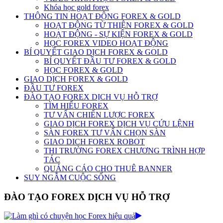
Khóa học gold forex
THÔNG TIN HOẠT ĐỘNG FOREX & GOLD
HOẠT ĐỘNG TỪ THIỆN FOREX & GOLD
HOẠT ĐỘNG - SỰ KIỆN FOREX & GOLD
HỌC FOREX VIDEO HOẠT ĐỘNG
BÍ QUYẾT GIAO DỊCH FOREX & GOLD
BÍ QUYẾT ĐẦU TƯ FOREX & GOLD
HỌC FOREX & GOLD
GIAO DỊCH FOREX & GOLD
ĐẦU TƯ FOREX
ĐÀO TẠO FOREX DỊCH VỤ HỖ TRỢ
TÌM HIỂU FOREX
TƯ VẤN CHIẾN LƯỢC FOREX
GIAO DỊCH FOREX DỊCH VỤ CỨU LỆNH
SÀN FOREX TƯ VẤN CHỌN SÀN
GIAO DICH FOREX ROBOT
THI TRƯỜNG FOREX CHƯƠNG TRÌNH HỢP
TÁC
QUẢNG CÁO CHO THUÊ BANNER
SUY NGẪM CUỘC SỐNG
ĐÀO TẠO FOREX DỊCH VỤ HỖ TRỢ