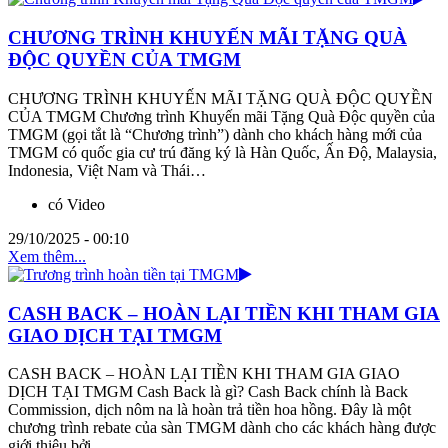
CHƯƠNG TRÌNH KHUYẾN MÃI TẶNG QUÀ
ĐỘC QUYỀN CỦA TMGM
CHƯƠNG TRÌNH KHUYẾN MÃI TẶNG QUÀ ĐỘC QUYỀN
CỦA TMGM Chương trình Khuyến mãi Tặng Quà Độc quyền của
TMGM (gọi tắt là “Chương trình”) dành cho khách hàng mới của
TMGM có quốc gia cư trú đăng ký là Hàn Quốc, Ấn Độ, Malaysia,
Indonesia, Việt Nam và Thái…
có Video
29/10/2025 - 00:10
Xem thêm...
CASH BACK – HOÀN LẠI TIỀN KHI THAM GIA
GIAO DỊCH TẠI TMGM
CASH BACK – HOÀN LẠI TIỀN KHI THAM GIA GIAO
DỊCH TẠI TMGM Cash Back là gì? Cash Back chính là Back
Commission, dịch nôm na là hoàn trả tiền hoa hồng. Đây là một
chương trình rebate của sàn TMGM dành cho các khách hàng được
giới thiệu bởi…