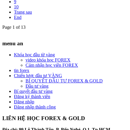
9
10
Trang sau
End
Page 1 of 13
menu an
Khóa học đầu từ vàng
video khóa học FOREX
Cảm nhận học viên FOREX
tin forex
Chiến lược đầu tư VÀNG
BÍ QUYẾT ĐẦU TƯ FOREX & GOLD
Đầu tư vàng
Bí quyết đầu tư vàng
Đăng ký thành viên
Đăng nhập
Đăng nhập thành công
LIÊN HỆ HỌC FOREX & GOLD
Địa chỉ: 99 Lê Thánh Tôn, P. Bến Nghé, Q.1, Tp.HCM