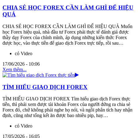
CHIA SẺ HỌC FOREX CẦN LÀM GHÌ ĐỂ HIỆU
QUẢ
CHIA SẺ HỌC FOREX CẦN LÀM GHÌ ĐỂ HIỆU QUẢ Muốn
học Forex hiệu quả, nhà đầu tư Forex phải thực tế đánh giá được
thầy dạy Forex của chính mình, áp dụng những kiến thức Forex
được học, vào thực tiễn để giao dịch Forex trực tiếp, rồi sau…
có Video
17/06/2026 - 10:06
Xem thêm...
TÌM HIỂU GIAO DỊCH FOREX
TÌM HIỂU GIAO DỊCH FOREX Tìm hiểu giao dịch Forex thực
tiễn, thì phải xem được tài khoản Forex của người đứng ra chia sẻ
Forex đó, chứ không phải nghe họ nói, và ngồi phân tích hay nhận
định, cũng như tổng kết ăn được bao nhiêu pip, hay…
có Video
17/05/2026 - 16:05