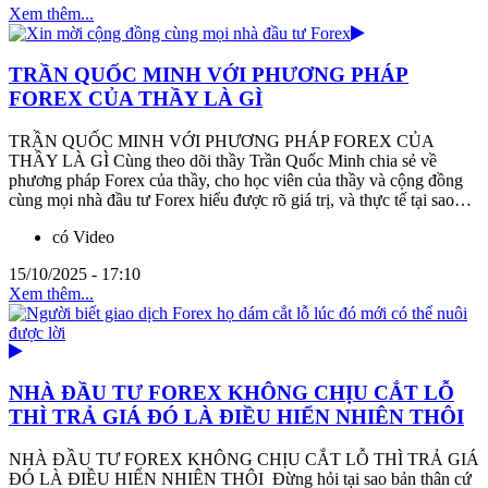
Xem thêm...
TRẦN QUỐC MINH VỚI PHƯƠNG PHÁP
FOREX CỦA THẦY LÀ GÌ
TRẦN QUỐC MINH VỚI PHƯƠNG PHÁP FOREX CỦA
THẦY LÀ GÌ Cùng theo dõi thầy Trần Quốc Minh chia sẻ về
phương pháp Forex của thầy, cho học viên của thầy và cộng đồng
cùng mọi nhà đầu tư Forex hiểu được rõ giá trị, và thực tế tại sao…
có Video
15/10/2025 - 17:10
Xem thêm...
NHÀ ĐẦU TƯ FOREX KHÔNG CHỊU CẮT LỖ
THÌ TRẢ GIÁ ĐÓ LÀ ĐIỀU HIỂN NHIÊN THÔI
NHÀ ĐẦU TƯ FOREX KHÔNG CHỊU CẮT LỖ THÌ TRẢ GIÁ
ĐÓ LÀ ĐIỀU HIỂN NHIÊN THÔI Đừng hỏi tại sao bản thân cứ