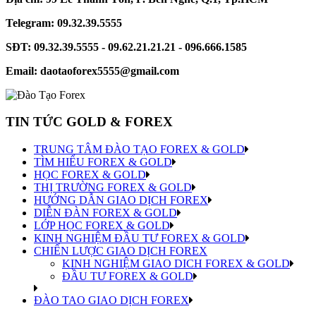
Telegram: 09.32.39.5555
SĐT: 09.32.39.5555 - 09.62.21.21.21 - 096.666.1585
Email: daotaoforex5555@gmail.com
TIN TỨC GOLD & FOREX
TRUNG TÂM ĐÀO TẠO FOREX & GOLD
TÌM HIỂU FOREX & GOLD
HỌC FOREX & GOLD
THỊ TRƯỜNG FOREX & GOLD
HƯỚNG DẪN GIAO DỊCH FOREX
DIỄN ĐÀN FOREX & GOLD
LỚP HỌC FOREX & GOLD
KINH NGHIỆM ĐẦU TƯ FOREX & GOLD
CHIẾN LƯỢC GIAO DỊCH FOREX
KINH NGHIỆM GIAO DICH FOREX & GOLD
ĐẦU TƯ FOREX & GOLD
ĐÀO TAO GIAO DỊCH FOREX