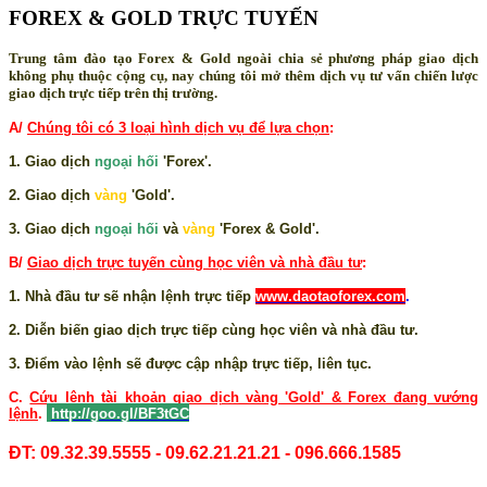
FOREX & GOLD TRỰC TUYẾN
Trung tâm đào tạo Forex & Gold ngoài chia sẻ phương pháp giao dịch
không phụ thuộc cộng cụ, nay chúng tôi mở thêm dịch vụ tư vấn chiến lược
giao dịch trực tiếp trên thị trường.
A/
Chúng tôi có 3 loại hình dịch vụ để lựa chọn
:
1. Giao dịch
ngoại hối
'Forex'.
2. Giao dịch
vàng
'Gold'.
3. Giao dịch
ngoại hối
và
vàng
'Forex & Gold'.
B/
Giao dịch trực tuyến cùng học viên và nhà đầu tư
:
1. Nhà đầu tư sẽ nhận lệnh trực tiếp
www.daotaoforex.com
.
2. Diễn biến giao dịch trực tiếp cùng học viên và nhà đầu tư.
3. Điểm vào lệnh sẽ được cập nhập trực tiếp, liên tục.
C.
Cứu lệnh tài khoản giao dịch vàng 'Gold' & Forex đang vướng
lệnh
.
http://goo.gl/BF3tGC
ĐT: 09.32.39.5555 - 09.62.21.21.21 - 096.666.1585