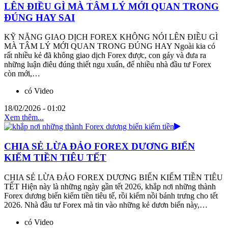
LÊN ĐIỀU GÌ MÀ TÂM LÝ MỚI QUAN TRONG
ĐÚNG HAY SAI
KỸ NĂNG GIAO DỊCH FOREX KHÔNG NÓI LÊN ĐIỀU GÌ
MÀ TÂM LÝ MỚI QUAN TRONG ĐÚNG HAY Ngoài kia có
rất nhiều kẻ đã không giao dịch Forex được, con gáy và đưa ra
những luận điêu đúng thiết ngu xuẩn, để nhiều nhà đầu tư Forex
còn mới,…
có Video
18/02/2026 - 01:02
Xem thêm...
CHIA SẺ LỪA ĐẢO FOREX DƯƠNG BIẾN
KIẾM TIỀN TIÊU TẾT
CHIA SẺ LỪA ĐẢO FOREX DƯƠNG BIẾN KIẾM TIỀN TIÊU
TẾT Hiện này là những ngày gần tết 2026, khắp nơi những thành
Forex dương biến kiếm tiền tiêu tế, rồi kiếm nồi bánh trưng cho tết
2026. Nhà đầu tư Forex mà tin vào những kẻ dươn biển này,…
có Video