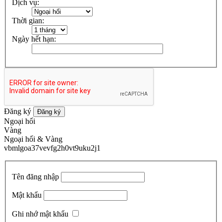
Dịch vụ:
Thời gian:
Ngày hết hạn:
Đăng ký
Đăng ký
Ngoại hối
Vàng
Ngoại hối & Vàng
vbmlgoa37vevfg2h0vt9uku2j1
Tên đăng nhập
Mật khẩu
Ghi nhớ mật khẩu