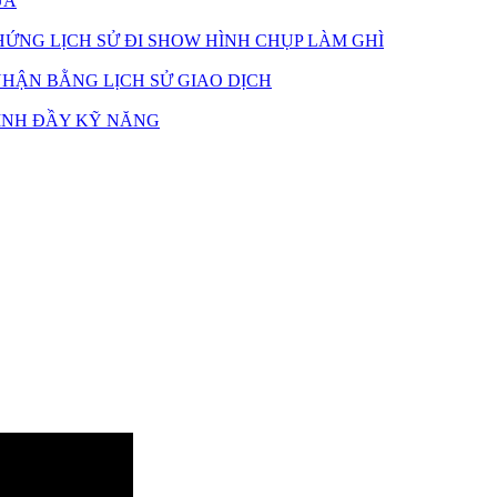
UẢ
ỨNG LỊCH SỬ ĐI SHOW HÌNH CHỤP LÀM GHÌ
HẬN BẰNG LỊCH SỬ GIAO DỊCH
INH ĐẦY KỸ NĂNG