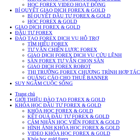
HỌC FOREX VIDEO HOẠT ĐỘNG
BÍ QUYẾT GIAO DỊCH FOREX & GOLD
BÍ QUYẾT ĐẦU TƯ FOREX & GOLD
HỌC FOREX & GOLD
GIAO DỊCH FOREX & GOLD
ĐẦU TƯ FOREX
ĐÀO TẠO FOREX DỊCH VỤ HỖ TRỢ
TÌM HIỂU FOREX
TƯ VẤN CHIẾN LƯỢC FOREX
GIAO DỊCH FOREX DỊCH VỤ CỨU LỆNH
SÀN FOREX TƯ VẤN CHỌN SÀN
GIAO DICH FOREX ROBOT
THI TRƯỜNG FOREX CHƯƠNG TRÌNH HỢP TÁC
QUẢNG CÁO CHO THUÊ BANNER
SUY NGẪM CUỘC SỐNG
Trang chủ
GIỚI THIỆU ĐÀO TẠO FOREX & GOLD
KHÓA HỌC ĐẦU TƯ FOREX & GOLD
KHÓA HOC FOREX & GOLD
KẾT QUẢ ĐẦU TƯ FOREX & GOLD
CẢM NHẬN HỌC VIÊN FOREX & GOLD
HÌNH ẢNH KHÓA HỌC FOREX & GOLD
VIDEO KHÓA HỌC FOREX & GOLD
Khóa học gold forex