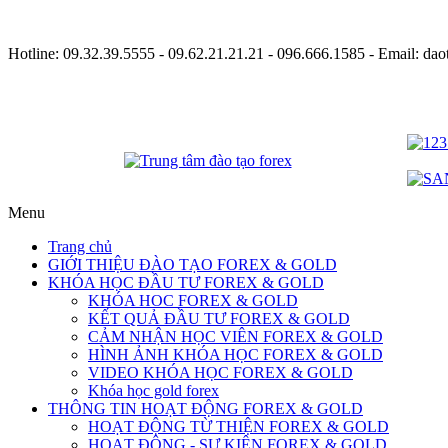
Hotline:
09.32.39.5555
- 09.62.21.21.21 - 096.666.1585 - Email: d
Menu
Trang chủ
GIỚI THIỆU ĐÀO TẠO FOREX & GOLD
KHÓA HỌC ĐẦU TƯ FOREX & GOLD
KHÓA HOC FOREX & GOLD
KẾT QUẢ ĐẦU TƯ FOREX & GOLD
CẢM NHẬN HỌC VIÊN FOREX & GOLD
HÌNH ẢNH KHÓA HỌC FOREX & GOLD
VIDEO KHÓA HỌC FOREX & GOLD
Khóa học gold forex
THÔNG TIN HOẠT ĐỘNG FOREX & GOLD
HOẠT ĐỘNG TỪ THIỆN FOREX & GOLD
HOẠT ĐỘNG - SỰ KIỆN FOREX & GOLD