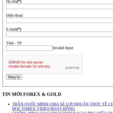
Họ tên
(*)
Điện thoại
E-mail
(*)
Tỉnh - TP
Invalid Input
TIN MỚI FOREX & GOLD
TRẦN QUỐC MINH CHIA SẺ LỢI NHUẬN THỰC TẾ C
HỌC FOREX VIDEO HOẠT ĐỘNG