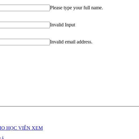
Please type your full name.
Invalid Input
Invalid email address.
HO HỌC VIÊN XEM