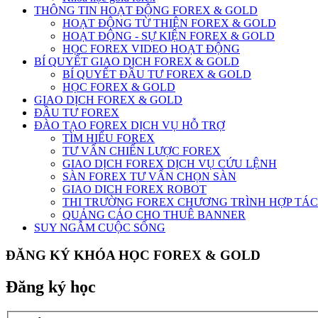
THÔNG TIN HOẠT ĐỘNG FOREX & GOLD
HOẠT ĐỘNG TỪ THIỆN FOREX & GOLD
HOẠT ĐỘNG - SỰ KIỆN FOREX & GOLD
HỌC FOREX VIDEO HOẠT ĐỘNG
BÍ QUYẾT GIAO DỊCH FOREX & GOLD
BÍ QUYẾT ĐẦU TƯ FOREX & GOLD
HỌC FOREX & GOLD
GIAO DỊCH FOREX & GOLD
ĐẦU TƯ FOREX
ĐÀO TẠO FOREX DỊCH VỤ HỖ TRỢ
TÌM HIỂU FOREX
TƯ VẤN CHIẾN LƯỢC FOREX
GIAO DỊCH FOREX DỊCH VỤ CỨU LỆNH
SÀN FOREX TƯ VẤN CHỌN SÀN
GIAO DICH FOREX ROBOT
THI TRƯỜNG FOREX CHƯƠNG TRÌNH HỢP TÁC
QUẢNG CÁO CHO THUÊ BANNER
SUY NGẪM CUỘC SỐNG
ĐĂNG KÝ KHÓA HỌC FOREX & GOLD
Đăng ký học