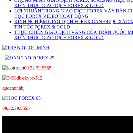
CHỨNG MINH GIAO DỊCH FOREX SCALPNG HIỆU Q
KIẾN THỨC GIAO DỊCH FOREX & GOLD
LỢI NHUẬN TRONG GIAO DỊCH FOREX VẬY DẪN CH
HỌC FOREX VIDEO HOẠT ĐỘNG
KINH NGHIỆM GIAO DỊCH FOREX CẦN ĐƯỢC XÁC N
TIN TỨC FOREX & GOLD
THỰC CHIẾN GIAO DỊCH VÀNG CỦA TRẦN QUỐC M
KIẾN THỨC GIAO DỊCH FOREX & GOLD
09 32 39 5555
quocminhbj
09.32.39.5555