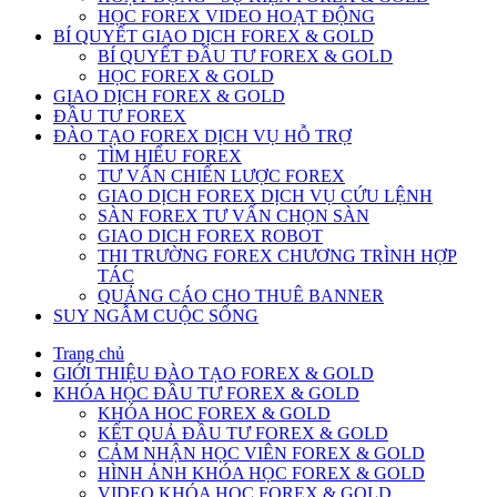
HỌC FOREX VIDEO HOẠT ĐỘNG
BÍ QUYẾT GIAO DỊCH FOREX & GOLD
BÍ QUYẾT ĐẦU TƯ FOREX & GOLD
HỌC FOREX & GOLD
GIAO DỊCH FOREX & GOLD
ĐẦU TƯ FOREX
ĐÀO TẠO FOREX DỊCH VỤ HỖ TRỢ
TÌM HIỂU FOREX
TƯ VẤN CHIẾN LƯỢC FOREX
GIAO DỊCH FOREX DỊCH VỤ CỨU LỆNH
SÀN FOREX TƯ VẤN CHỌN SÀN
GIAO DICH FOREX ROBOT
THI TRƯỜNG FOREX CHƯƠNG TRÌNH HỢP
TÁC
QUẢNG CÁO CHO THUÊ BANNER
SUY NGẪM CUỘC SỐNG
Trang chủ
GIỚI THIỆU ĐÀO TẠO FOREX & GOLD
KHÓA HỌC ĐẦU TƯ FOREX & GOLD
KHÓA HOC FOREX & GOLD
KẾT QUẢ ĐẦU TƯ FOREX & GOLD
CẢM NHẬN HỌC VIÊN FOREX & GOLD
HÌNH ẢNH KHÓA HỌC FOREX & GOLD
VIDEO KHÓA HỌC FOREX & GOLD