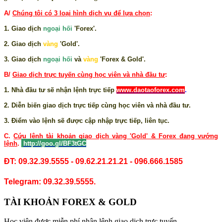
A/
Chúng tôi có 3 loại hình dịch vụ để lựa chọn
:
1. Giao dịch
ngoại hối
'Forex'.
2. Giao dịch
vàng
'Gold'.
3. Giao dịch
ngoại hối
và
vàng
'Forex & Gold'.
B/
Giao dịch trực tuyến cùng học viên và nhà đầu tư
:
1. Nhà đầu tư sẽ nhận lệnh trực tiếp
www.daotaoforex.com
.
2. Diễn biến giao dịch trực tiếp cùng học viên và nhà đầu tư.
3. Điểm vào lệnh sẽ được cập nhập trực tiếp, liên tục.
C.
Cứu lệnh tài khoản giao dịch vàng 'Gold' & Forex đang vướng
lệnh
.
http://goo.gl/BF3tGC
ĐT: 09.32.39.5555 - 09.62.21.21.21 - 096.666.1585
Telegram: 09.32.39.5555.
TÀI KHOẢN FOREX & GOLD
Học viên được miễn phí nhận lệnh giao dịch trực tuyến.