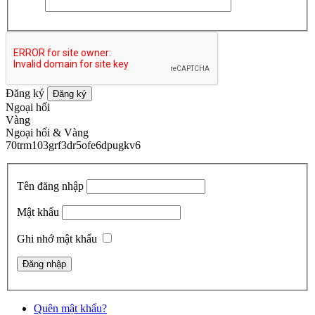
Đăng ký
Đăng ký
Ngoại hối
Vàng
Ngoại hối & Vàng
70trm103grf3dr5ofe6dpugkv6
Tên đăng nhập
Mật khẩu
Ghi nhớ mật khẩu
Quên mật khẩu?