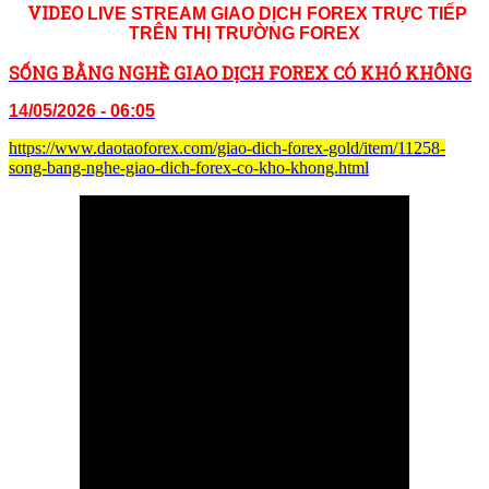
VID
EO
LIVE STREAM GIAO DỊCH FOREX TRỰC TIẾP
TRÊN THỊ TRƯỜNG
FOREX
SỐNG BẰNG NGHỀ GIAO DỊCH FOREX CÓ KHÓ KHÔNG
14/05/2026 - 06:05
https://www.daotaoforex.com/giao-dich-forex-gold/item/11258-
song-bang-nghe-giao-dich-forex-co-kho-khong.html