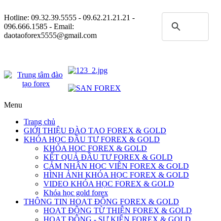
Hotline:
09.32.39.5555
- 09.62.21.21.21 -
096.666.1585 - Email:
daotaoforex5555@gmail.com
Menu
Trang chủ
GIỚI THIỆU ĐÀO TẠO FOREX & GOLD
KHÓA HỌC ĐẦU TƯ FOREX & GOLD
KHÓA HOC FOREX & GOLD
KẾT QUẢ ĐẦU TƯ FOREX & GOLD
CẢM NHẬN HỌC VIÊN FOREX & GOLD
HÌNH ẢNH KHÓA HỌC FOREX & GOLD
VIDEO KHÓA HỌC FOREX & GOLD
Khóa học gold forex
THÔNG TIN HOẠT ĐỘNG FOREX & GOLD
HOẠT ĐỘNG TỪ THIỆN FOREX & GOLD
HOẠT ĐỘNG - SỰ KIỆN FOREX & GOLD