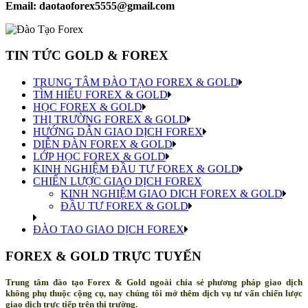
Email: daotaoforex5555@gmail.com
TIN TỨC GOLD & FOREX
TRUNG TÂM ĐÀO TẠO FOREX & GOLD
TÌM HIỂU FOREX & GOLD
HỌC FOREX & GOLD
THỊ TRƯỜNG FOREX & GOLD
HƯỚNG DẪN GIAO DỊCH FOREX
DIỄN ĐÀN FOREX & GOLD
LỚP HỌC FOREX & GOLD
KINH NGHIỆM ĐẦU TƯ FOREX & GOLD
CHIẾN LƯỢC GIAO DỊCH FOREX
KINH NGHIỆM GIAO DICH FOREX & GOLD
ĐẦU TƯ FOREX & GOLD
ĐÀO TAO GIAO DỊCH FOREX
FOREX & GOLD TRỰC TUYẾN
Trung tâm đào tạo Forex & Gold ngoài chia sẻ phương pháp giao dịch
không phụ thuộc cộng cụ, nay chúng tôi mở thêm dịch vụ tư vấn chiến lược
giao dịch trực tiếp trên thị trường.