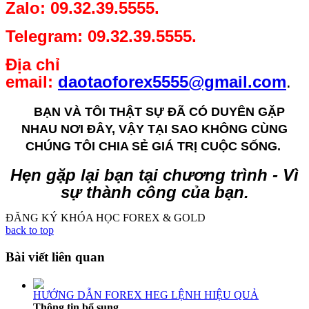
Zalo: 09.32.39.5555.
Telegram: 09.32.39.5555.
Địa chỉ
email:
daotaoforex5555@gmail.com
.
BẠN VÀ TÔI THẬT SỰ ĐÃ CÓ DUYÊN GẶP
NHAU NƠI ĐÂY, VẬY TẠI SAO KHÔNG CÙNG
CHÚNG TÔI CHIA SẺ GIÁ TRỊ CUỘC SỐNG.
Hẹn gặp lại bạn tại chương trình - Vì
sự thành công của bạn.
ĐĂNG KÝ KHÓA HỌC FOREX & GOLD
back to top
Bài viết liên quan
HƯỚNG DẪN FOREX HEG LỆNH HIỆU QUẢ
Thông tin bổ sung