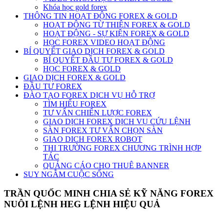
Khóa học gold forex
THÔNG TIN HOẠT ĐỘNG FOREX & GOLD
HOẠT ĐỘNG TỪ THIỆN FOREX & GOLD
HOẠT ĐỘNG - SỰ KIỆN FOREX & GOLD
HỌC FOREX VIDEO HOẠT ĐỘNG
BÍ QUYẾT GIAO DỊCH FOREX & GOLD
BÍ QUYẾT ĐẦU TƯ FOREX & GOLD
HỌC FOREX & GOLD
GIAO DỊCH FOREX & GOLD
ĐẦU TƯ FOREX
ĐÀO TẠO FOREX DỊCH VỤ HỖ TRỢ
TÌM HIỂU FOREX
TƯ VẤN CHIẾN LƯỢC FOREX
GIAO DỊCH FOREX DỊCH VỤ CỨU LỆNH
SÀN FOREX TƯ VẤN CHỌN SÀN
GIAO DICH FOREX ROBOT
THI TRƯỜNG FOREX CHƯƠNG TRÌNH HỢP
TÁC
QUẢNG CÁO CHO THUÊ BANNER
SUY NGẪM CUỘC SỐNG
TRẦN QUỐC MINH CHIA SẺ KỸ NĂNG FOREX
NUÔI LỆNH HEG LỆNH HIỆU QUẢ