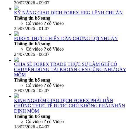
30/07/2026 - 09:07
KỸ NĂNG GIAO DỊCH FOREX HEG LỆNH CHUẨN
Thông tin bổ sung
Có video ?
có Video
25/07/2026 - 01:07
FOREX THỰC CHIẾN DẪN CHỨNG LỢI NHUẬN
Thông tin bổ sung
Có video ?
có Video
24/07/2026 - 06:07
CHIA SẺ FOREX TRADE THỰC SỰ LÀM GHÌ CÓ
CHUYỆN DÙNG TÀI KHOẢN CEN CŨNG NHƯ GÁY
MÕM
Thông tin bổ sung
Có video ?
có Video
20/07/2026 - 02:07
KINH NGHIỆM GIAO DỊCH FOREX PHẢI DẪN
CHỨNG THỰC TẾ ĐƯỢC CHỨ KHÔNG PHẢI NHẬN
ĐỊNH MÕM
Thông tin bổ sung
Có video ?
có Video
18/07/2026 - 04:07