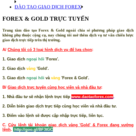
CHIẾN LƯỢC GIAO DỊCH FOREX
KINH NGHIỆM GIAO DICH FOREX & GOLD
ĐẦU TƯ FOREX & GOLD
ĐÀO TAO GIAO DỊCH FOREX
FOREX & GOLD TRỰC TUYẾN
Trung tâm đào tạo Forex & Gold ngoài chia sẻ phương pháp giao dịch
không phụ thuộc cộng cụ, nay chúng tôi mở thêm dịch vụ tư vấn chiến lược
giao dịch trực tiếp trên thị trường.
A/
Chúng tôi có 3 loại hình dịch vụ để lựa chọn
:
1. Giao dịch
ngoại hối
'Forex'.
2. Giao dịch
vàng
'Gold'.
3. Giao dịch
ngoại hối
và
vàng
'Forex & Gold'.
B/
Giao dịch trực tuyến cùng học viên và nhà đầu tư
:
1. Nhà đầu tư sẽ nhận lệnh trực tiếp
www.daotaoforex.com
.
2. Diễn biến giao dịch trực tiếp cùng học viên và nhà đầu tư.
3. Điểm vào lệnh sẽ được cập nhập trực tiếp, liên tục.