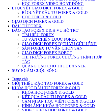
HỌC FOREX VIDEO HOẠT ĐỘNG
BÍ QUYẾT GIAO DỊCH FOREX & GOLD
BÍ QUYẾT ĐẦU TƯ FOREX & GOLD
HỌC FOREX & GOLD
GIAO DỊCH FOREX & GOLD
ĐẦU TƯ FOREX
ĐÀO TẠO FOREX DỊCH VỤ HỖ TRỢ
TÌM HIỂU FOREX
TƯ VẤN CHIẾN LƯỢC FOREX
GIAO DỊCH FOREX DỊCH VỤ CỨU LỆNH
SÀN FOREX TƯ VẤN CHỌN SÀN
GIAO DICH FOREX ROBOT
THI TRƯỜNG FOREX CHƯƠNG TRÌNH HỢP
TÁC
QUẢNG CÁO CHO THUÊ BANNER
SUY NGẪM CUỘC SỐNG
Trang chủ
GIỚI THIỆU ĐÀO TẠO FOREX & GOLD
KHÓA HỌC ĐẦU TƯ FOREX & GOLD
KHÓA HOC FOREX & GOLD
KẾT QUẢ ĐẦU TƯ FOREX & GOLD
CẢM NHẬN HỌC VIÊN FOREX & GOLD
HÌNH ẢNH KHÓA HỌC FOREX & GOLD
VIDEO KHÓA HỌC FOREX & GOLD