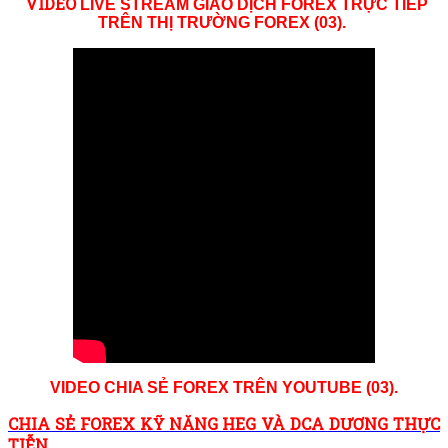
VID
EO
LIVE STREAM GIAO DỊCH FOREX TRỰC TIẾP
TRÊN THỊ TRƯỜNG
FOREX (03)
.
VIDEO CHIA SẺ FOREX TRÊN YOUTUBE (03).
CHIA SẺ FOREX KỸ NĂNG HEG VÀ DCA DƯƠNG THỰC
TIỄN