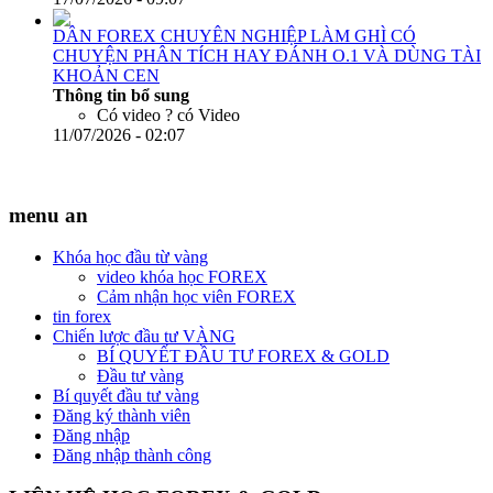
Thông tin bổ sung
Có video ?
có Video
17/07/2026 - 09:07
DÂN FOREX CHUYÊN NGHIỆP LÀM GHÌ CÓ
CHUYỆN PHÂN TÍCH HAY ĐÁNH O.1 VÀ DÙNG TÀI
KHOẢN CEN
Thông tin bổ sung
Có video ?
có Video
11/07/2026 - 02:07
menu an
Khóa học đầu từ vàng
video khóa học FOREX
Cảm nhận học viên FOREX
tin forex
Chiến lược đầu tư VÀNG
BÍ QUYẾT ĐẦU TƯ FOREX & GOLD
Đầu tư vàng
Bí quyết đầu tư vàng
Đăng ký thành viên
Đăng nhập