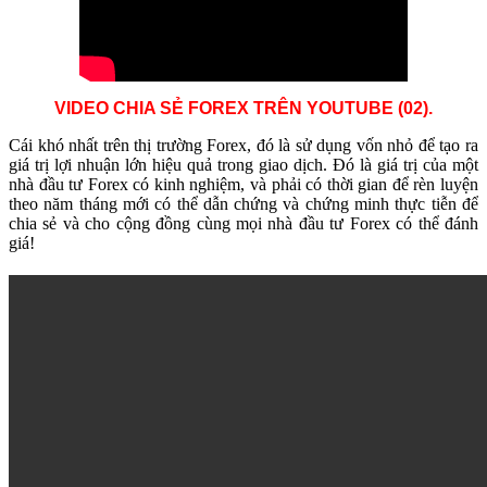
VIDEO CHIA SẺ FOREX TRÊN YOUTUBE (02).
Cái khó nhất trên thị trường Forex, đó là sử dụng vốn nhỏ để tạo ra
giá trị lợi nhuận lớn hiệu quả trong giao dịch. Đó là giá trị của một
nhà đầu tư Forex có kinh nghiệm, và phải có thời gian để rèn luyện
theo năm tháng mới có thể dẫn chứng và chứng minh thực tiễn để
chia sẻ và cho cộng đồng cùng mọi nhà đầu tư Forex có thể đánh
giá!