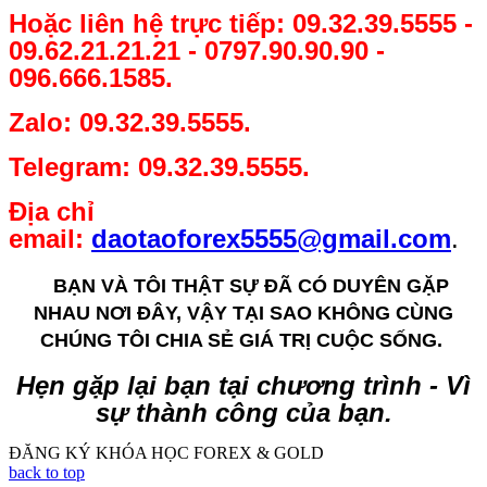
ĐĂNG KÝ THAM GIA CHƯƠNG TRÌNH NGAY BÂY
GIỜ!
Hoặc liên hệ trực tiếp: 09.32.39.5555 -
09.62.21.21.21 - 0797.90.90.90 -
096.666.1585.
Zalo: 09.32.39.5555.
Telegram: 09.32.39.5555.
Địa chỉ
email:
daotaoforex5555@gmail.com
.
BẠN VÀ TÔI THẬT SỰ ĐÃ CÓ DUYÊN GẶP
NHAU NƠI ĐÂY, VẬY TẠI SAO KHÔNG CÙNG
CHÚNG TÔI CHIA SẺ GIÁ TRỊ CUỘC SỐNG.
Hẹn gặp lại bạn tại chương trình - Vì
sự thành công của bạn.