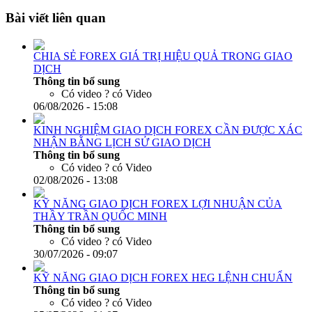
ĐĂNG KÝ KHÓA HỌC FOREX & GOLD
back to top
Bài viết liên quan
CHIA SẺ FOREX GIÁ TRỊ HIỆU QUẢ TRONG GIAO
DỊCH
Thông tin bổ sung
Có video ?
có Video
06/08/2026 - 15:08
KINH NGHIỆM GIAO DỊCH FOREX CẦN ĐƯỢC XÁC
NHẬN BẰNG LỊCH SỬ GIAO DỊCH
Thông tin bổ sung
Có video ?
có Video
02/08/2026 - 13:08
KỸ NĂNG GIAO DỊCH FOREX LỢI NHUẬN CỦA
THẦY TRẦN QUỐC MINH
Thông tin bổ sung
Có video ?
có Video
30/07/2026 - 09:07