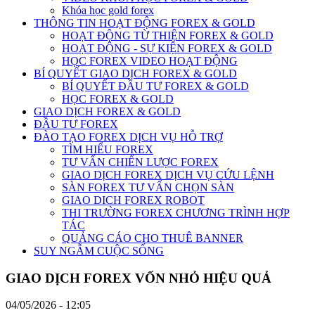
Khóa học gold forex
THÔNG TIN HOẠT ĐỘNG FOREX & GOLD
HOẠT ĐỘNG TỪ THIỆN FOREX & GOLD
HOẠT ĐỘNG - SỰ KIỆN FOREX & GOLD
HỌC FOREX VIDEO HOẠT ĐỘNG
BÍ QUYẾT GIAO DỊCH FOREX & GOLD
BÍ QUYẾT ĐẦU TƯ FOREX & GOLD
HỌC FOREX & GOLD
GIAO DỊCH FOREX & GOLD
ĐẦU TƯ FOREX
ĐÀO TẠO FOREX DỊCH VỤ HỖ TRỢ
TÌM HIỂU FOREX
TƯ VẤN CHIẾN LƯỢC FOREX
GIAO DỊCH FOREX DỊCH VỤ CỨU LỆNH
SÀN FOREX TƯ VẤN CHỌN SÀN
GIAO DICH FOREX ROBOT
THI TRƯỜNG FOREX CHƯƠNG TRÌNH HỢP
TÁC
QUẢNG CÁO CHO THUÊ BANNER
SUY NGẪM CUỘC SỐNG
GIAO DỊCH FOREX VỐN NHỎ HIỆU QUẢ
04/05/2026 - 12:05