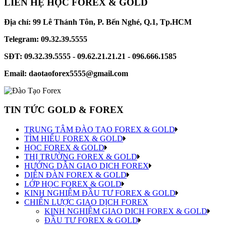
Đăng nhập thành công
LIÊN HỆ HỌC FOREX & GOLD
Địa chỉ: 99 Lê Thánh Tôn, P. Bến Nghé, Q.1, Tp.HCM
Telegram: 09.32.39.5555
SĐT: 09.32.39.5555 - 09.62.21.21.21 - 096.666.1585
Email: daotaoforex5555@gmail.com
TIN TỨC GOLD & FOREX
TRUNG TÂM ĐÀO TẠO FOREX & GOLD
TÌM HIỂU FOREX & GOLD
HỌC FOREX & GOLD
THỊ TRƯỜNG FOREX & GOLD
HƯỚNG DẪN GIAO DỊCH FOREX
DIỄN ĐÀN FOREX & GOLD
LỚP HỌC FOREX & GOLD
KINH NGHIỆM ĐẦU TƯ FOREX & GOLD