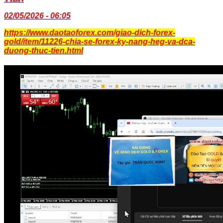
02/05/2026 - 06:05
https://www.daotaoforex.com/giao-dich-forex-
gold/item/11226-chia-se-forex-ky-nang-heg-va-dca-
duong-thuc-tien.html