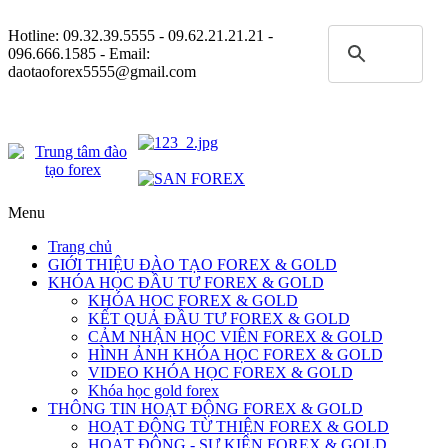
Hotline:
09.32.39.5555
- 09.62.21.21.21 -
096.666.1585 - Email:
daotaoforex5555@gmail.com
Menu
Trang chủ
GIỚI THIỆU ĐÀO TẠO FOREX & GOLD
KHÓA HỌC ĐẦU TƯ FOREX & GOLD
KHÓA HOC FOREX & GOLD
KẾT QUẢ ĐẦU TƯ FOREX & GOLD
CẢM NHẬN HỌC VIÊN FOREX & GOLD
HÌNH ẢNH KHÓA HỌC FOREX & GOLD
VIDEO KHÓA HỌC FOREX & GOLD
Khóa học gold forex
THÔNG TIN HOẠT ĐỘNG FOREX & GOLD
HOẠT ĐỘNG TỪ THIỆN FOREX & GOLD
HOẠT ĐỘNG - SỰ KIỆN FOREX & GOLD