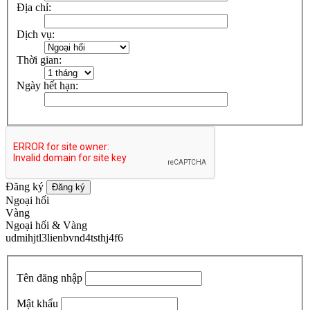
Số điện thoại:
*
Địa chỉ:
Dịch vụ:
Thời gian:
Ngày hết hạn:
Đăng ký
Đăng ký
Ngoại hối
Vàng
Ngoại hối & Vàng
udmihjtl3lienbvnd4tsthj4f6