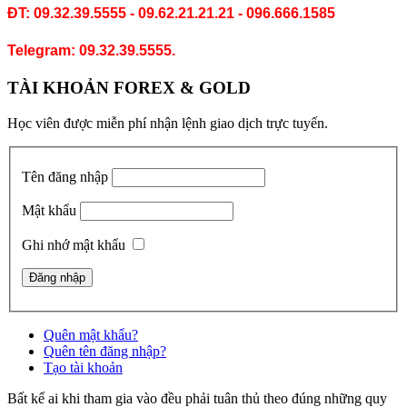
C.
Cứu lệnh tài khoản giao dịch vàng 'Gold' & Forex đang vướng
lệnh
.
http://goo.gl/BF3tGC
ĐT: 09.32.39.5555 - 09.62.21.21.21 - 096.666.1585
Telegram: 09.32.39.5555.
TÀI KHOẢN FOREX & GOLD
Học viên được miễn phí nhận lệnh giao dịch trực tuyến.
Tên đăng nhập
Mật khẩu
Ghi nhớ mật khẩu
Quên mật khẩu?
Quên tên đăng nhập?