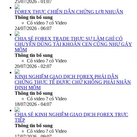
KỸ NĂNG GIAO DỊCH FOREX HEG LỆNH CHUẨN
Thông tin bổ sung
Có video ?
có Video
25/07/2026 - 01:07
FOREX THỰC CHIẾN DẪN CHỨNG LỢI NHUẬN
Thông tin bổ sung
Có video ?
có Video
24/07/2026 - 06:07
CHIA SẺ FOREX TRADE THỰC SỰ LÀM GHÌ CÓ
CHUYỆN DÙNG TÀI KHOẢN CEN CŨNG NHƯ GÁY
MÕM
Thông tin bổ sung
Có video ?
có Video
20/07/2026 - 02:07
KINH NGHIỆM GIAO DỊCH FOREX PHẢI DẪN
CHỨNG THỰC TẾ ĐƯỢC CHỨ KHÔNG PHẢI NHẬN
ĐỊNH MÕM
Thông tin bổ sung
Có video ?
có Video
18/07/2026 - 04:07
CHIA SẺ KINH NGHIỆM GIAO DỊCH FOREX TRỰC
TIẾP