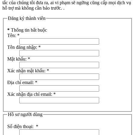
Tạo tài khoản
Bất kể ai khi tham gia vào đều phải tuân thủ theo đúng những quy
tắc của chúng tôi đưa ra, ai vi phạm sẽ ngững cũng cấp mọi dịch vụ
hỗ trợ mà không cần báo trước. .
Đăng ký thành viên
*
Thông tin bắt buộc
Tên:
*
Tên đăng nhập:
*
Mật khẩu:
*
Xác nhận mật khẩu:
*
Địa chỉ email:
*
Xác nhận địa chỉ email:
*
Hồ sơ người dùng