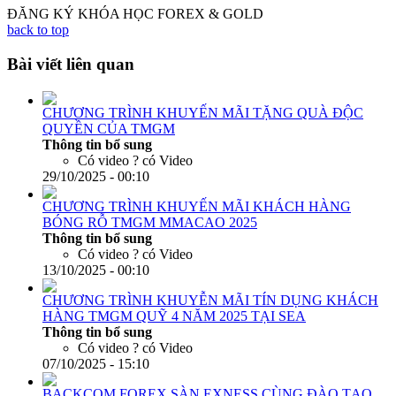
ĐĂNG KÝ KHÓA HỌC FOREX & GOLD
back to top
Bài viết liên quan
CHƯƠNG TRÌNH KHUYẾN MÃI TẶNG QUÀ ĐỘC
QUYỀN CỦA TMGM
Thông tin bổ sung
Có video ?
có Video
29/10/2025 - 00:10
CHƯƠNG TRÌNH KHUYẾN MÃI KHÁCH HÀNG
BÓNG RỖ TMGM MMACAO 2025
Thông tin bổ sung
Có video ?
có Video
13/10/2025 - 00:10
CHƯƠNG TRÌNH KHUYỄN MÃI TÍN DỤNG KHÁCH
HÀNG TMGM QUỸ 4 NĂM 2025 TẠI SEA
Thông tin bổ sung
Có video ?
có Video
07/10/2025 - 15:10
BACKCOM FOREX SÀN EXNESS CÙNG ĐÀO TẠO