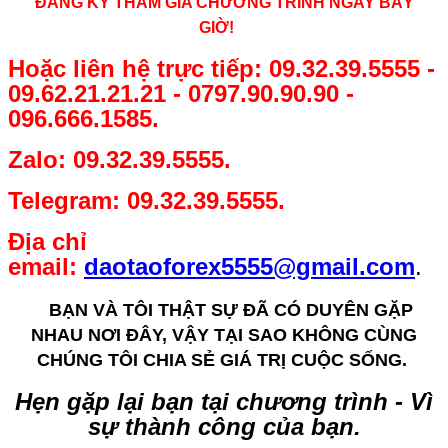
ĐĂNG KÝ THAM GIA CHƯƠNG TRÌNH NGAY BÂY
GIỜ!
Hoặc liên hệ trực tiếp: 09.32.39.5555 -
09.62.21.21.21 - 0797.90.90.90 -
096.666.1585.
Zalo: 09.32.39.5555.
Telegram: 09.32.39.5555.
Địa chỉ
email:
daotaoforex5555@gmail.com
.
BẠN VÀ TÔI THẬT SỰ ĐÃ CÓ DUYÊN GẶP
NHAU NƠI ĐÂY, VẬY TẠI SAO KHÔNG CÙNG
CHÚNG TÔI CHIA SẺ GIÁ TRỊ CUỘC SỐNG.
Hẹn gặp lại bạn tại chương trình - Vì
sự thành công của bạn.