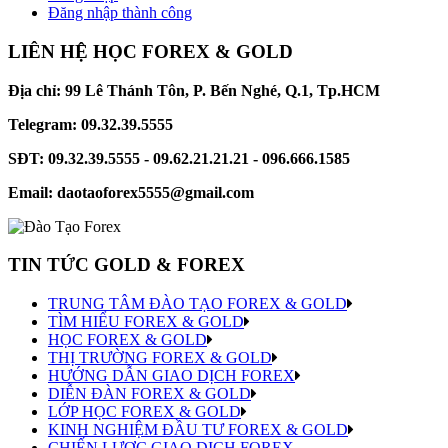
Đăng nhập thành công
LIÊN HỆ HỌC FOREX & GOLD
Địa chỉ: 99 Lê Thánh Tôn, P. Bến Nghé, Q.1, Tp.HCM
Telegram: 09.32.39.5555
SĐT: 09.32.39.5555 - 09.62.21.21.21 - 096.666.1585
Email: daotaoforex5555@gmail.com
TIN TỨC GOLD & FOREX
TRUNG TÂM ĐÀO TẠO FOREX & GOLD
TÌM HIỂU FOREX & GOLD
HỌC FOREX & GOLD
THỊ TRƯỜNG FOREX & GOLD
HƯỚNG DẪN GIAO DỊCH FOREX
DIỄN ĐÀN FOREX & GOLD
LỚP HỌC FOREX & GOLD
KINH NGHIỆM ĐẦU TƯ FOREX & GOLD
CHIẾN LƯỢC GIAO DỊCH FOREX