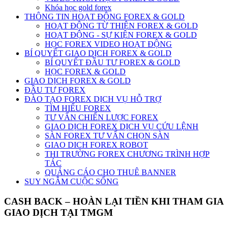
Khóa học gold forex
THÔNG TIN HOẠT ĐỘNG FOREX & GOLD
HOẠT ĐỘNG TỪ THIỆN FOREX & GOLD
HOẠT ĐỘNG - SỰ KIỆN FOREX & GOLD
HỌC FOREX VIDEO HOẠT ĐỘNG
BÍ QUYẾT GIAO DỊCH FOREX & GOLD
BÍ QUYẾT ĐẦU TƯ FOREX & GOLD
HỌC FOREX & GOLD
GIAO DỊCH FOREX & GOLD
ĐẦU TƯ FOREX
ĐÀO TẠO FOREX DỊCH VỤ HỖ TRỢ
TÌM HIỂU FOREX
TƯ VẤN CHIẾN LƯỢC FOREX
GIAO DỊCH FOREX DỊCH VỤ CỨU LỆNH
SÀN FOREX TƯ VẤN CHỌN SÀN
GIAO DICH FOREX ROBOT
THI TRƯỜNG FOREX CHƯƠNG TRÌNH HỢP
TÁC
QUẢNG CÁO CHO THUÊ BANNER
SUY NGẪM CUỘC SỐNG
CASH BACK – HOÀN LẠI TIỀN KHI THAM GIA
GIAO DỊCH TẠI TMGM