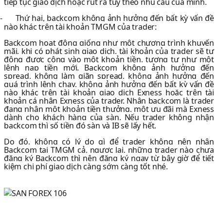
tiếp tục giao dịch hoặc rút ra tùy theo nhu cầu của mình.
-
Thứ hai, backcom không ảnh hưởng đến bất kỳ vấn đề
nào khác trên tài khoản TMGM của trader:
Backcom hoạt động giống như một chương trình khuyến
mãi, khi có phát sinh giao dịch, tài khoản của trader sẽ tự
động được cộng vào một khoản tiền, tương tự như một
lệnh nạp tiền mới. Backcom không ảnh hưởng đến
spread, không làm giãn spread, không ảnh hưởng đến
quá trình lệnh chạy, không ảnh hưởng đến bất kỳ vấn đề
nào khác trên tài khoản giao dịch Exness hoặc trên tài
khoản cá nhân Exness của trader. Nhận backcom là trader
đang nhận một khoản tiền thưởng, một ưu đãi mà Exness
dành cho khách hàng của sàn. Nếu trader không nhận
backcom thì số tiền đó sàn và IB sẽ lấy hết.
Do đó, không có lý do gì để trader không nên nhận
Backcom tại TMGM cả, ngược lại, những trader nào chưa
đăng ký Backcom thì nên đăng ký ngay từ bây giờ để tiết
kiệm chi phí giao dịch càng sớm càng tốt nhé.