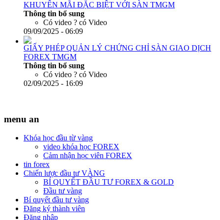
KHUYẾN MÃI ĐẶC BIỆT VỚI SÀN TMGM
Thông tin bổ sung
Có video ?
có Video
09/09/2025 - 06:09
GIẤY PHÉP QUẢN LÝ CHỨNG CHỈ SÀN GIAO DỊCH
FOREX TMGM
Thông tin bổ sung
Có video ?
có Video
02/09/2025 - 16:09
menu an
Khóa học đầu từ vàng
video khóa học FOREX
Cảm nhận học viên FOREX
tin forex
Chiến lược đầu tư VÀNG
BÍ QUYẾT ĐẦU TƯ FOREX & GOLD
Đầu tư vàng
Bí quyết đầu tư vàng
Đăng ký thành viên
Đăng nhập