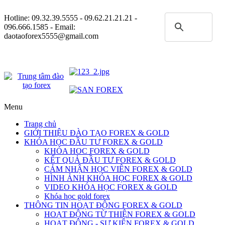
Hotline:
09.32.39.5555
- 09.62.21.21.21 -
096.666.1585 - Email:
daotaoforex5555@gmail.com
Menu
Trang chủ
GIỚI THIỆU ĐÀO TẠO FOREX & GOLD
KHÓA HỌC ĐẦU TƯ FOREX & GOLD
KHÓA HOC FOREX & GOLD
KẾT QUẢ ĐẦU TƯ FOREX & GOLD
CẢM NHẬN HỌC VIÊN FOREX & GOLD
HÌNH ẢNH KHÓA HỌC FOREX & GOLD
VIDEO KHÓA HỌC FOREX & GOLD
Khóa học gold forex
THÔNG TIN HOẠT ĐỘNG FOREX & GOLD
HOẠT ĐỘNG TỪ THIỆN FOREX & GOLD
HOẠT ĐỘNG - SỰ KIỆN FOREX & GOLD