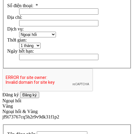
Số điện thoại:
*
Địa chỉ:
Dịch vụ:
Thời gian:
Ngày hết hạn:
Đăng ký
Đăng ký
Ngoại hối
Vàng
Ngoại hối & Vàng
jf9i73767cq5h2r9v9dk31f1p2