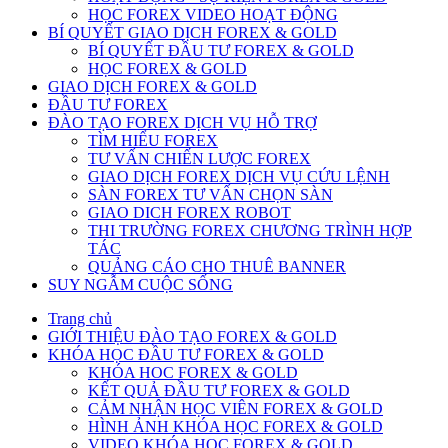
HỌC FOREX VIDEO HOẠT ĐỘNG
BÍ QUYẾT GIAO DỊCH FOREX & GOLD
BÍ QUYẾT ĐẦU TƯ FOREX & GOLD
HỌC FOREX & GOLD
GIAO DỊCH FOREX & GOLD
ĐẦU TƯ FOREX
ĐÀO TẠO FOREX DỊCH VỤ HỖ TRỢ
TÌM HIỂU FOREX
TƯ VẤN CHIẾN LƯỢC FOREX
GIAO DỊCH FOREX DỊCH VỤ CỨU LỆNH
SÀN FOREX TƯ VẤN CHỌN SÀN
GIAO DICH FOREX ROBOT
THI TRƯỜNG FOREX CHƯƠNG TRÌNH HỢP
TÁC
QUẢNG CÁO CHO THUÊ BANNER
SUY NGẪM CUỘC SỐNG
Trang chủ
GIỚI THIỆU ĐÀO TẠO FOREX & GOLD
KHÓA HỌC ĐẦU TƯ FOREX & GOLD
KHÓA HOC FOREX & GOLD
KẾT QUẢ ĐẦU TƯ FOREX & GOLD
CẢM NHẬN HỌC VIÊN FOREX & GOLD
HÌNH ẢNH KHÓA HỌC FOREX & GOLD
VIDEO KHÓA HỌC FOREX & GOLD