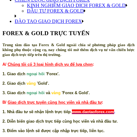
KINH NGHIỆM GIAO DICH FOREX & GOLD
ĐẦU TƯ FOREX & GOLD
ĐÀO TAO GIAO DỊCH FOREX
FOREX & GOLD TRỰC TUYẾN
Trung tâm đào tạo Forex & Gold ngoài chia sẻ phương pháp giao dịch
không phụ thuộc cộng cụ, nay chúng tôi mở thêm dịch vụ tư vấn chiến lược
giao dịch trực tiếp trên thị trường.
A/
Chúng tôi có 3 loại hình dịch vụ để lựa chọn
:
1. Giao dịch
ngoại hối
'Forex'.
2. Giao dịch
vàng
'Gold'.
3. Giao dịch
ngoại hối
và
vàng
'Forex & Gold'.
B/
Giao dịch trực tuyến cùng học viên và nhà đầu tư
:
1. Nhà đầu tư sẽ nhận lệnh trực tiếp
www.daotaoforex.com
.
2. Diễn biến giao dịch trực tiếp cùng học viên và nhà đầu tư.
3. Điểm vào lệnh sẽ được cập nhập trực tiếp, liên tục.