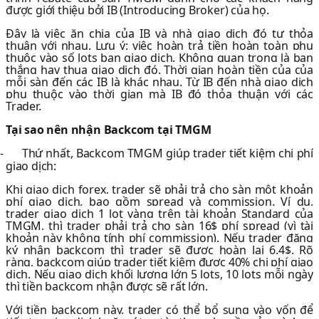
được giới thiệu bởi IB (Introducing Broker) của họ.
Đây là việc ăn chia của IB và nhà giao dịch đó tự thỏa
thuận với nhau. Lưu ý: việc hoàn trả tiền hoàn toàn phụ
thuộc vào số lots bạn giao dịch. Không quan trọng là bạn
thắng hay thua giao dịch đó. Thời gian hoàn tiền của của
mỗi sàn đến các IB là khác nhau. Từ IB đến nhà giao dịch
phụ thuộc vào thời gian mà IB đó thỏa thuận với các
Trader.
Tại sao nên nhận Backcom tại TMGM
-
Thứ nhất, Backcom TMGM giúp trader tiết kiệm chi phí
giao dịch:
Khi giao dịch forex, trader sẽ phải trả cho sàn một khoản
phí giao dịch, bao gồm spread và commission. Ví dụ,
trader giao dịch 1 lot vàng trên tài khoản Standard của
TMGM, thì trader phải trả cho sàn 16$ phí spread (vì tài
khoản này không tính phí commission). Nếu trader đăng
ký nhận backcom thì trader sẽ được hoàn lại 6.4$. Rõ
ràng, backcom giúp trader tiết kiệm được 40% chi phí giao
dịch. Nếu giao dịch khối lượng lớn 5 lots, 10 lots mỗi ngày
thì tiền backcom nhận được sẽ rất lớn.
Với tiền backcom này, trader có thể bổ sung vào vốn để