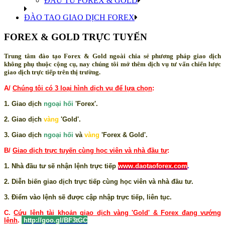
ĐẦU TƯ FOREX & GOLD
ĐÀO TAO GIAO DỊCH FOREX
FOREX & GOLD TRỰC TUYẾN
Trung tâm đào tạo Forex & Gold ngoài chia sẻ phương pháp giao dịch
không phụ thuộc cộng cụ, nay chúng tôi mở thêm dịch vụ tư vấn chiến lược
giao dịch trực tiếp trên thị trường.
A/
Chúng tôi có 3 loại hình dịch vụ để lựa chọn
:
1. Giao dịch
ngoại hối
'Forex'.
2. Giao dịch
vàng
'Gold'.
3. Giao dịch
ngoại hối
và
vàng
'Forex & Gold'.
B/
Giao dịch trực tuyến cùng học viên và nhà đầu tư
:
1. Nhà đầu tư sẽ nhận lệnh trực tiếp
www.daotaoforex.com
.
2. Diễn biến giao dịch trực tiếp cùng học viên và nhà đầu tư.
3. Điểm vào lệnh sẽ được cập nhập trực tiếp, liên tục.
C.
Cứu lệnh tài khoản giao dịch vàng 'Gold' & Forex đang vướng
lệnh
.
http://goo.gl/BF3tGC