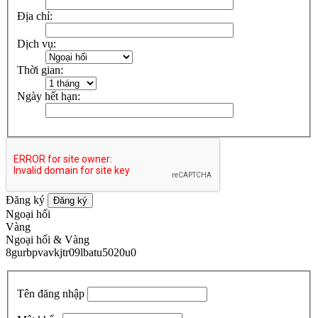
Địa chỉ:
Dịch vụ:
Thời gian:
Ngày hết hạn:
Đăng ký
Đăng ký
Ngoại hối
Vàng
Ngoại hối & Vàng
8gurbpvavkjtr09lbatu5020u0
Tên đăng nhập