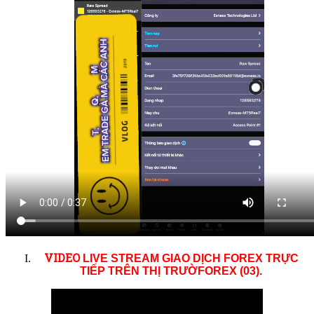
VID
EO
LIVE STREAM GIAO DỊCH FOREX TRỰC
TIẾP TRÊN THỊ TRƯỜ
FOREX (03)
.