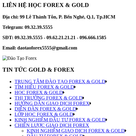
LIÊN HỆ HỌC FOREX & GOLD
Địa chỉ: 99 Lê Thánh Tôn, P. Bến Nghé, Q.1, Tp.HCM
Telegram: 09.32.39.5555
SĐT: 09.32.39.5555 - 09.62.21.21.21 - 096.666.1585
Email: daotaoforex5555@gmail.com
TIN TỨC GOLD & FOREX
TRUNG TÂM ĐÀO TẠO FOREX & GOLD
TÌM HIỂU FOREX & GOLD
HỌC FOREX & GOLD
THỊ TRƯỜNG FOREX & GOLD
HƯỚNG DẪN GIAO DỊCH FOREX
DIỄN ĐÀN FOREX & GOLD
LỚP HỌC FOREX & GOLD
KINH NGHIỆM ĐẦU TƯ FOREX & GOLD
CHIẾN LƯỢC GIAO DỊCH FOREX
KINH NGHIỆM GIAO DICH FOREX & GOLD