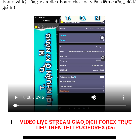
Forex và kỹ năng giao dịch Forex cho học viên kiểm chứng, đó là
giá trị!
VID
EO
LIVE STREAM GIAO DỊCH FOREX TRỰC
TIẾP TRÊN THỊ TRƯỜ
FOREX (05)
.