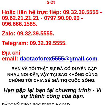
GIỜ!
Hoặc liên hệ trực tiếp: 09.32.39.5555 -
09.62.21.21.21 - 0797.90.90.90 -
096.666.1585.
Zalo: 09.32.39.5555.
Telegram: 09.32.39.5555.
Địa chỉ
email:
daotaoforex5555@gmail.com
.
BẠN VÀ TÔI THẬT SỰ ĐÃ CÓ DUYÊN GẶP
NHAU NƠI ĐÂY, VẬY TẠI SAO KHÔNG CÙNG
CHÚNG TÔI CHIA SẺ GIÁ TRỊ CUỘC SỐNG.
Hẹn gặp lại bạn tại chương trình - Vì
sự thành công của bạn.
ĐĂNG KÝ KHÓA HỌC FOREX & GOLD