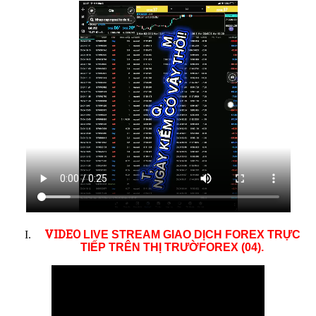
VID
EO
LIVE STREAM GIAO DỊCH FOREX TRỰC
TIẾP TRÊN THỊ TRƯỜ
FOREX (04)
.