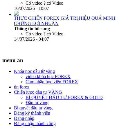
Có video ?
có Video
16/07/2026 - 10:07
THỰC CHIẾN FOREX GIÁ TRỊ HIỆU QUẢ MINH
CHỨNG LỢI NHUẬN
Thông tin bổ sung
Có video ?
có Video
14/07/2026 - 04:07
menu an
Khóa học đầu từ vàng
video khóa học FOREX
Cảm nhận học viên FOREX
tin forex
Chiến lược đầu tư VÀNG
BÍ QUYẾT ĐẦU TƯ FOREX & GOLD
Đầu tư vàng
Bí quyết đầu tư vàng
Đăng ký thành viên
Đăng nhập
Đăng nhập thành công