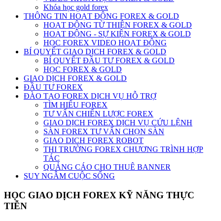
Khóa học gold forex
THÔNG TIN HOẠT ĐỘNG FOREX & GOLD
HOẠT ĐỘNG TỪ THIỆN FOREX & GOLD
HOẠT ĐỘNG - SỰ KIỆN FOREX & GOLD
HỌC FOREX VIDEO HOẠT ĐỘNG
BÍ QUYẾT GIAO DỊCH FOREX & GOLD
BÍ QUYẾT ĐẦU TƯ FOREX & GOLD
HỌC FOREX & GOLD
GIAO DỊCH FOREX & GOLD
ĐẦU TƯ FOREX
ĐÀO TẠO FOREX DỊCH VỤ HỖ TRỢ
TÌM HIỂU FOREX
TƯ VẤN CHIẾN LƯỢC FOREX
GIAO DỊCH FOREX DỊCH VỤ CỨU LỆNH
SÀN FOREX TƯ VẤN CHỌN SÀN
GIAO DICH FOREX ROBOT
THI TRƯỜNG FOREX CHƯƠNG TRÌNH HỢP
TÁC
QUẢNG CÁO CHO THUÊ BANNER
SUY NGẪM CUỘC SỐNG
HỌC GIAO DỊCH FOREX KỸ NĂNG THỰC
TIỄN