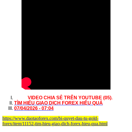
.
VIDEO CHIA SẺ TRÊN YOUTUBE (05)
TÌM HIỂU GIAO DỊCH FOREX HIỆU QUẢ
07/04/2026 - 07:04
https://www.daotaoforex.com/bi-quyet-dau-tu-gold-
forex/item/11152-tim-hieu-giao-dich-forex-hieu-qua.html