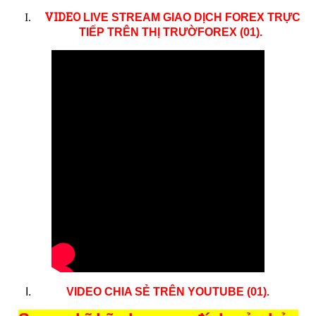
VID
EO
LIVE STREAM GIAO DỊCH FOREX TRỰC
TIẾP TRÊN THỊ TRƯỜ
FOREX (01)
.
.
VIDEO CHIA SẺ TRÊN YOUTUBE (01)