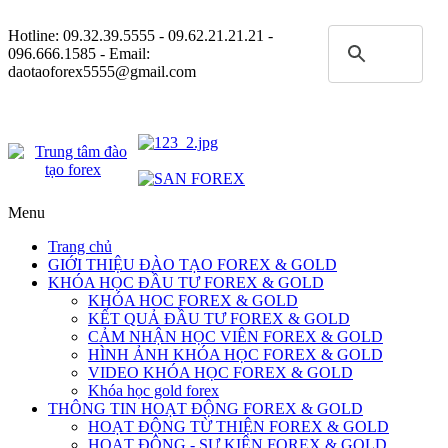
Hotline:
09.32.39.5555
- 09.62.21.21.21 -
096.666.1585 - Email:
daotaoforex5555@gmail.com
Menu
Trang chủ
GIỚI THIỆU ĐÀO TẠO FOREX & GOLD
KHÓA HỌC ĐẦU TƯ FOREX & GOLD
KHÓA HOC FOREX & GOLD
KẾT QUẢ ĐẦU TƯ FOREX & GOLD
CẢM NHẬN HỌC VIÊN FOREX & GOLD
HÌNH ẢNH KHÓA HỌC FOREX & GOLD
VIDEO KHÓA HỌC FOREX & GOLD
Khóa học gold forex
THÔNG TIN HOẠT ĐỘNG FOREX & GOLD
HOẠT ĐỘNG TỪ THIỆN FOREX & GOLD
HOẠT ĐỘNG - SỰ KIỆN FOREX & GOLD