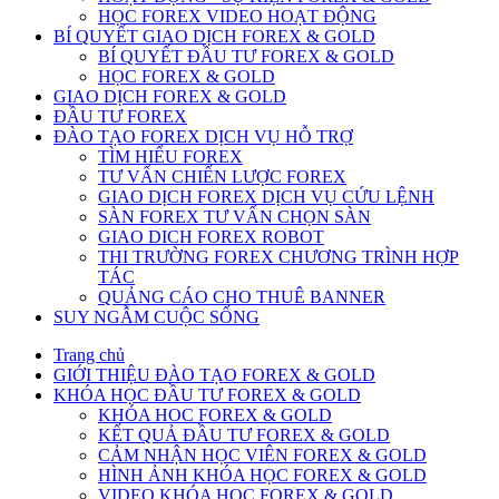
HỌC FOREX VIDEO HOẠT ĐỘNG
BÍ QUYẾT GIAO DỊCH FOREX & GOLD
BÍ QUYẾT ĐẦU TƯ FOREX & GOLD
HỌC FOREX & GOLD
GIAO DỊCH FOREX & GOLD
ĐẦU TƯ FOREX
ĐÀO TẠO FOREX DỊCH VỤ HỖ TRỢ
TÌM HIỂU FOREX
TƯ VẤN CHIẾN LƯỢC FOREX
GIAO DỊCH FOREX DỊCH VỤ CỨU LỆNH
SÀN FOREX TƯ VẤN CHỌN SÀN
GIAO DICH FOREX ROBOT
THI TRƯỜNG FOREX CHƯƠNG TRÌNH HỢP
TÁC
QUẢNG CÁO CHO THUÊ BANNER
SUY NGẪM CUỘC SỐNG
Trang chủ
GIỚI THIỆU ĐÀO TẠO FOREX & GOLD
KHÓA HỌC ĐẦU TƯ FOREX & GOLD
KHÓA HOC FOREX & GOLD
KẾT QUẢ ĐẦU TƯ FOREX & GOLD
CẢM NHẬN HỌC VIÊN FOREX & GOLD
HÌNH ẢNH KHÓA HỌC FOREX & GOLD
VIDEO KHÓA HỌC FOREX & GOLD